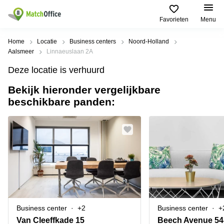
Favorieten
Menu
Huren / Verhuren
Home
Locatie
Business centers
Noord-Holland
Aalsmeer
Linnaeuslaan 2A
Help
Productpagina's
Populaire
Populaire
Deze locatie is verhuurd
Steden
zoekopdrachten
Kantoorruimten
Bekijk hieronder vergelijkbare
Over ons
Alkmaar
Kantoorruimte
beschikbare panden:
Business
in Breda
Centers
Amsterdam
Voeg je kantoorruimte toe
Oost
Kantoor
Flexplekken
huren
Amsterdam
Bergen
Huurprijs
Coworking
Westpoort
op
Spaces
Zoom
Bergen
Log in
Vergaderruimten
op
Kantoor
Zoom
huren
Virtueel
Tiel
Kantoor
Amersfoort
Business center
+2
Business center
+
Kantoor
Bedrijfsruimte
Breda
huren
Van Cleeffkade 15