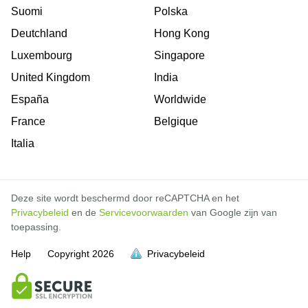
Suomi
Polska
Deutchland
Hong Kong
Luxembourg
Singapore
United Kingdom
India
España
Worldwide
France
Belgique
Italia
Deze site wordt beschermd door reCAPTCHA en het
Privacybeleid
en de
Servicevoorwaarden
van Google zijn van
toepassing.
Help
Copyright
2026
Privacybeleid
vol is
vol is
vol is
vol is
vol is
vol is
vol is
vol is
vol is
vol is