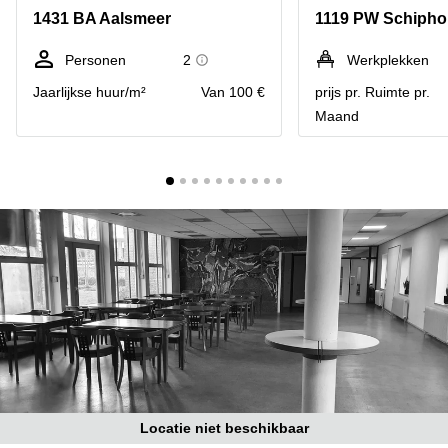
Bodegraven-
1431 BA Aalsmeer
1119 PW Schiphol
Hengelo
Reeuwijk
Hilversum
Business
Personen
2
Werkplekken
center
Hoofddorp
Jaarlijkse huur/m²
Van 100 €
prijs pr. Ruimte pr.
Arnhem
Maand
Deventer
Business
center
Rotterdam
Amsterdam
Westpoort
Tiel
Business
Tilburg
center
Hilversum
Zwolle
Business
Amsterdam
center
Westpoort
Den
Haag
Coworking
space
Breda
Locatie niet beschikbaar
Coworking