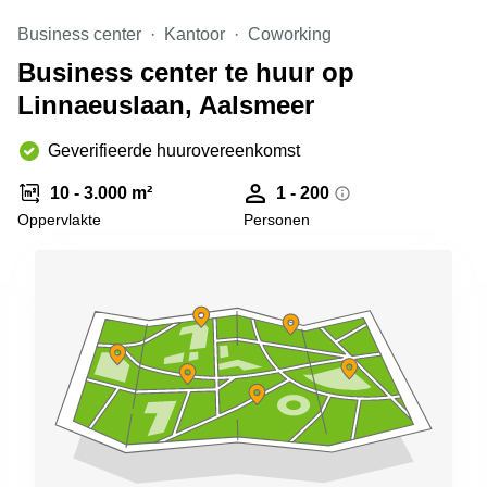
Arnhem
Business center
Kantoor
Coworking
Kantoorruimte
Business center te huur op
in Arnhem
Linnaeuslaan, Aalsmeer
Coworking
space
Hilversum
Geverifieerde huurovereenkomst
Coworking
10 - 3.000 m²
1 - 200
space
Oppervlakte
Personen
Zwolle
Coworking
Haarlem
Kantoor
Huren
in
Hengelo
Bedrijfsruimte
Huren in
Nijmegen