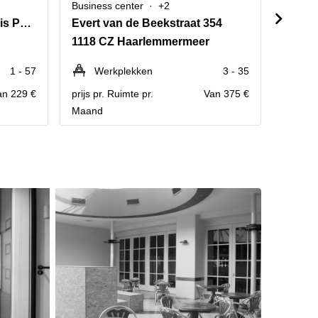
Business center
+2
Busine
Siriusdreef 17-27,Transpolis Park
Evert van de Beekstraat 354
1118 CZ Haarlemmermeer
1118 C
1 - 57
Werkplekken
3 - 35
We
an 229 €
prijs pr. Ruimte pr.
Van 375 €
prijs pr
Maand
Maand