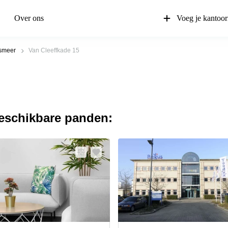
Over ons
Voeg je kantoor
smeer
Van Cleeffkade 15
beschikbare panden: