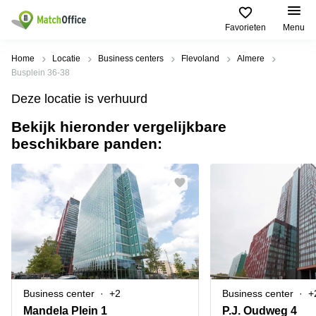
Favorieten
Menu
Huren / Verhuren
Home
Locatie
Business centers
Flevoland
Almere
Busplein 36-38
Help
Productpagina's
Populaire
Populaire
Deze locatie is verhuurd
Steden
zoekopdrachten
Kantoorruimten
Bekijk hieronder vergelijkbare
Over ons
Alkmaar
Kantoorruimte
beschikbare panden:
Business
in Breda
Centers
Amsterdam
Voeg je kantoorruimte toe
Oost
Kantoor
Flexplekken
huren
Amsterdam
Bergen
Huurprijs
Coworking
Westpoort
op
Spaces
Zoom
Bergen
Log in
Vergaderruimten
op
Kantoor
Zoom
huren
Virtueel
Tiel
Kantoor
Amersfoort
Business center
+2
Business center
+
Kantoor
Bedrijfsruimte
Breda
huren
Mandela Plein 1
P.J. Oudweg 4