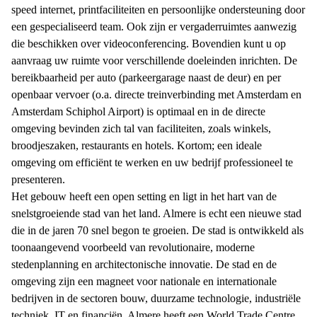
speed internet, printfaciliteiten en persoonlijke ondersteuning door
een gespecialiseerd team. Ook zijn er vergaderruimtes aanwezig
die beschikken over videoconferencing. Bovendien kunt u op
aanvraag uw ruimte voor verschillende doeleinden inrichten. De
bereikbaarheid per auto (parkeergarage naast de deur) en per
openbaar vervoer (o.a. directe treinverbinding met Amsterdam en
Amsterdam Schiphol Airport) is optimaal en in de directe
omgeving bevinden zich tal van faciliteiten, zoals winkels,
broodjeszaken, restaurants en hotels. Kortom; een ideale
omgeving om efficiënt te werken en uw bedrijf professioneel te
presenteren.
Het gebouw heeft een open setting en ligt in het hart van de
snelstgroeiende stad van het land. Almere is echt een nieuwe stad
die in de jaren 70 snel begon te groeien. De stad is ontwikkeld als
toonaangevend voorbeeld van revolutionaire, moderne
stedenplanning en architectonische innovatie. De stad en de
omgeving zijn een magneet voor nationale en internationale
bedrijven in de sectoren bouw, duurzame technologie, industriële
techniek, IT en financiën. Almere heeft een World Trade Centre