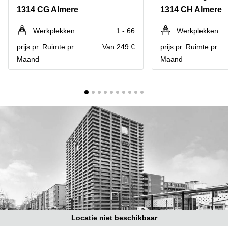
Bodegraven-
1314 CG Almere
1314 CH Almere
Hengelo
Reeuwijk
Hilversum
Business
Werkplekken
1 - 66
Werkplekken
center
Hoofddorp
prijs pr. Ruimte pr.
Van 249 €
prijs pr. Ruimte pr.
Arnhem
Maand
Maand
Deventer
Business
center
Rotterdam
Amsterdam
Westpoort
Tiel
Business
Tilburg
center
Hilversum
Zwolle
Business
Amsterdam
center
Westpoort
Den
Haag
Coworking
space
Breda
Locatie niet beschikbaar
Coworking