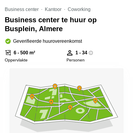
Arnhem
Business center
Kantoor
Coworking
Kantoorruimte
Business center te huur op
in Arnhem
Busplein, Almere
Coworking
space
Hilversum
Geverifieerde huurovereenkomst
Coworking
6 - 500 m²
1 - 34
space
Oppervlakte
Personen
Zwolle
Coworking
Haarlem
Kantoor
Huren
in
Hengelo
Bedrijfsruimte
Huren in
Nijmegen