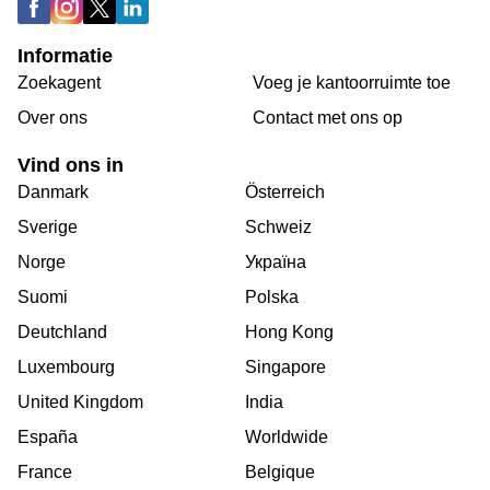
Informatie
Zoekagent
Voeg je kantoorruimte toe
Over ons
Сontact met ons op
Vind ons in
Danmark
Österreich
Sverige
Schweiz
Norge
Україна
Suomi
Polska
Deutchland
Hong Kong
Luxembourg
Singapore
United Kingdom
India
España
Worldwide
France
Belgique