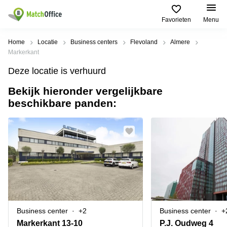
Favorieten
Menu
Huren / Verhuren
Home
Locatie
Business centers
Flevoland
Almere
Markerkant
Help
Productpagina's
Populaire
Populaire
Deze locatie is verhuurd
Steden
zoekopdrachten
Kantoorruimten
Bekijk hieronder vergelijkbare
Over ons
Alkmaar
Kantoorruimte
beschikbare panden:
Business
in Breda
Centers
Amsterdam
Voeg je kantoorruimte toe
Oost
Kantoor
Flexplekken
huren
Amsterdam
Bergen
Huurprijs
Coworking
Westpoort
op
Spaces
Zoom
Bergen
Log in
Vergaderruimten
op
Kantoor
Zoom
huren
Virtueel
Tiel
Kantoor
Amersfoort
Business center
+2
Business center
+
Kantoor
Bedrijfsruimte
Breda
huren
Markerkant 13-10
P.J. Oudweg 4