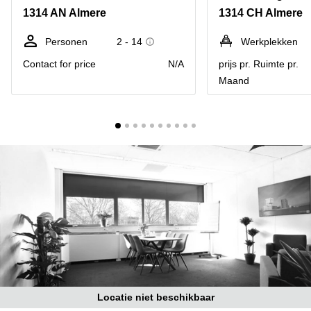
Bodegraven-
1314 AN Almere
1314 CH Almere
Hengelo
Reeuwijk
Hilversum
Business
Personen
2 - 14
Werkplekken
center
Hoofddorp
Contact for price
N/A
prijs pr. Ruimte pr.
Arnhem
Maand
Deventer
Business
center
Rotterdam
Amsterdam
Westpoort
Tiel
Business
Tilburg
center
Hilversum
Zwolle
Business
Amsterdam
center
Westpoort
Den
Haag
Coworking
space
Breda
Locatie niet beschikbaar
Coworking