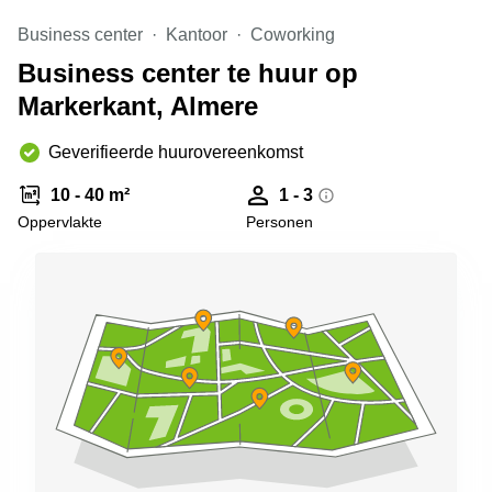
Arnhem
Business center
Kantoor
Coworking
Kantoorruimte
Business center te huur op
in Arnhem
Markerkant, Almere
Coworking
space
Hilversum
Geverifieerde huurovereenkomst
Coworking
10 - 40 m²
1 - 3
space
Oppervlakte
Personen
Zwolle
Coworking
Haarlem
Kantoor
Huren
in
Hengelo
Bedrijfsruimte
Huren in
Nijmegen