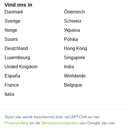
Vind ons in
Danmark
Österreich
Sverige
Schweiz
Norge
Україна
Suomi
Polska
Deutchland
Hong Kong
Luxembourg
Singapore
United Kingdom
India
España
Worldwide
France
Belgique
Italia
Deze site wordt beschermd door reCAPTCHA en het
Privacybeleid
en de
Servicevoorwaarden
van Google zijn van