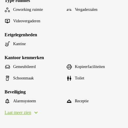
Type ruimtes
Coworking ruimte
Vergaderzalen
Videovergaderen
Eetgelegenheden
Kantine
Kantoor kenmerken
Gemeubileerd
Kopieerfaciliteiten
Schoonmaak
Toilet
Beveiliging
Alarmsysteem
Receptie
Laat meer zien