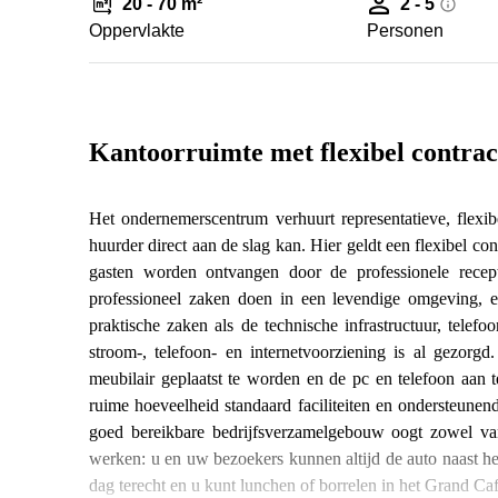
20 - 70 m²
2 - 5
Oppervlakte
Personen
Kantoorruimte met flexibel contrac
Het ondernemerscentrum verhuurt representatieve, flexi
huurder direct aan de slag kan. Hier geldt een flexibel c
gasten worden ontvangen door de professionele recep
professioneel zaken doen in een levendige omgeving, 
praktische zaken als de technische infrastructuur, tele
stroom-, telefoon- en internetvoorziening is al gezorgd
meubilair geplaatst te worden en de pc en telefoon aan t
ruime hoeveelheid standaard faciliteiten en ondersteune
goed bereikbare bedrijfsverzamelgebouw oogt zowel van
werken: u en uw bezoekers kunnen altijd de auto naast h
dag terecht en u kunt lunchen of borrelen in het Grand Caf