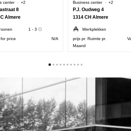
s center
+2
Business center
+2
straat 8
P.J. Oudweg 4
BC Almere
1314 CH Almere
rsonen
1 - 3
Werkplekken
for price
N/A
prijs pr. Ruimte pr.
V
Maand