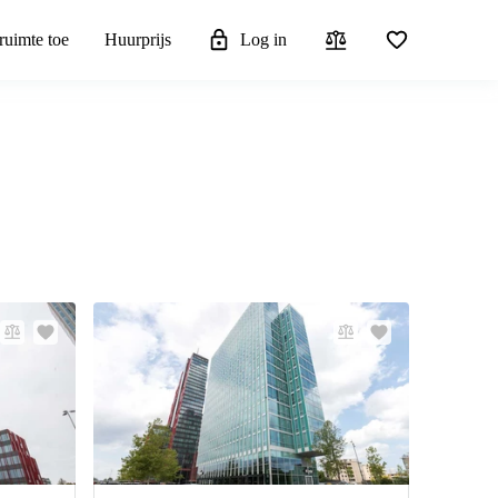
ruimte toe
Huurprijs
Log in