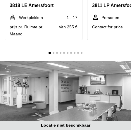
Bodegraven-
3818 LE Amersfoort
3811 LP Amersfoo
Hengelo
Reeuwijk
Hilversum
Business
Werkplekken
1 - 17
Personen
center
Hoofddorp
prijs pr. Ruimte pr.
Van 255 €
Contact for price
Arnhem
Maand
Deventer
Business
center
Rotterdam
Amsterdam
Westpoort
Tiel
Business
Tilburg
center
Hilversum
Zwolle
Business
Amsterdam
center
Westpoort
Den
Haag
Coworking
space
Breda
Locatie niet beschikbaar
Coworking