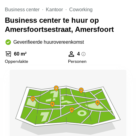
Arnhem
Business center
Kantoor
Coworking
Kantoorruimte
Business center te huur op
in Arnhem
Amersfoortsestraat, Amersfoort
Coworking
space
Hilversum
Geverifieerde huurovereenkomst
Coworking
60 m²
4
space
Oppervlakte
Personen
Zwolle
Coworking
Haarlem
Kantoor
Huren
in
Hengelo
Bedrijfsruimte
Huren in
Nijmegen