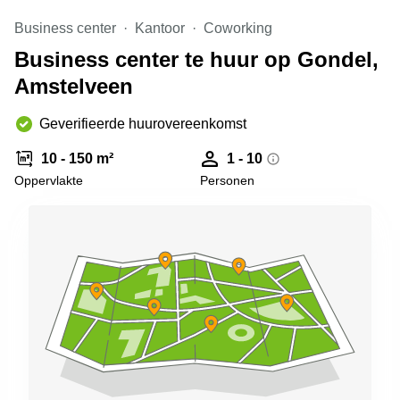
Arnhem
Business center
Kantoor
Coworking
Kantoorruimte
Business center te huur op Gondel,
in Arnhem
Amstelveen
Coworking
space
Hilversum
Geverifieerde huurovereenkomst
Coworking
10 - 150 m²
1 - 10
space
Oppervlakte
Personen
Zwolle
Coworking
Haarlem
Kantoor
Huren
in
Hengelo
Bedrijfsruimte
Huren in
Nijmegen