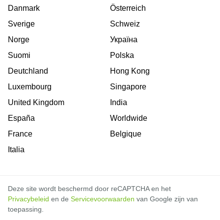
Danmark
Österreich
Sverige
Schweiz
Norge
Україна
Suomi
Polska
Deutchland
Hong Kong
Luxembourg
Singapore
United Kingdom
India
España
Worldwide
France
Belgique
Italia
Deze site wordt beschermd door reCAPTCHA en het
Privacybeleid
en de
Servicevoorwaarden
van Google zijn van
toepassing.