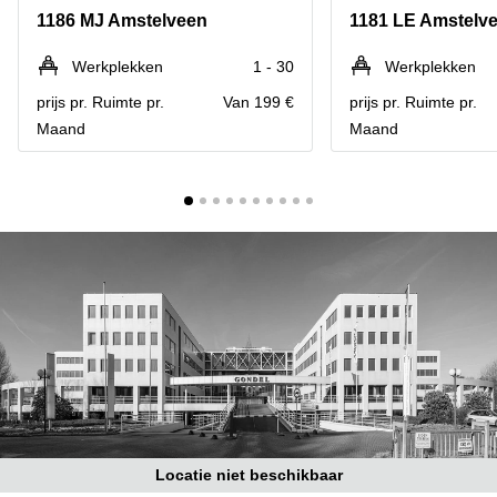
Bodegraven-
1186 MJ Amstelveen
1181 LE Amstelv
Hengelo
Reeuwijk
Hilversum
Business
Werkplekken
1 - 30
Werkplekken
center
Hoofddorp
prijs pr. Ruimte pr.
Van 199 €
prijs pr. Ruimte pr.
Arnhem
Maand
Maand
Deventer
Business
center
Rotterdam
Amsterdam
Westpoort
Tiel
Business
Tilburg
center
Hilversum
Zwolle
Business
Amsterdam
center
Westpoort
Den
Haag
Coworking
space
Breda
Locatie niet beschikbaar
Coworking