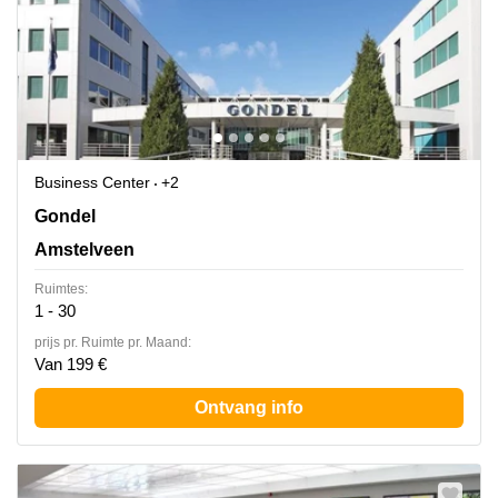
Business Center
+2
Gondel 1, Amstelveen
Gondel
Amstelveen
Ruimtes:
1 - 30
prijs pr. Ruimte pr. Maand:
Van 199 €
Ontvang info