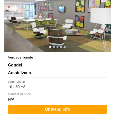
Vergaderruimte
Gondel 1, Amstelveen
Gondel
Amstelveen
Oppervlakte:
10 - 50 m²
Contact for price:
N/A
Ontvang info