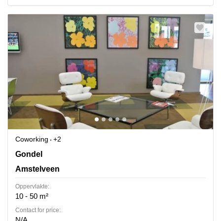
Coworking
+2
Gondel 1, Amstelveen
Gondel
Amstelveen
Oppervlakte:
10 - 50 m²
Contact for price:
N/A