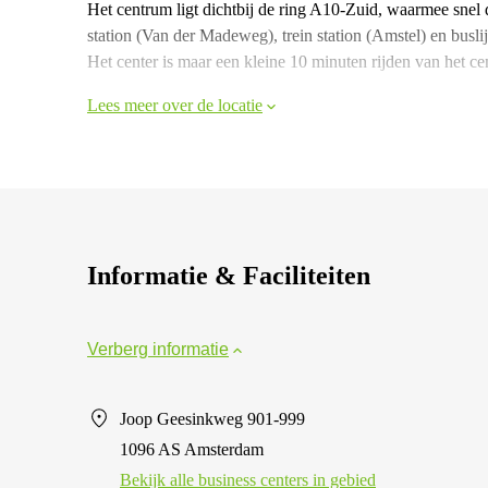
Het centrum ligt dichtbij de ring A10-Zuid, waarmee sne
station (Van der Madeweg), trein station (Amstel) en buslij
Het center is maar een kleine 10 minuten rijden van het cent
Lees meer over de locatie
Informatie & Faciliteiten
Verberg informatie
Joop Geesinkweg 901-999
1096 AS Amsterdam
Bekijk alle business centers in gebied