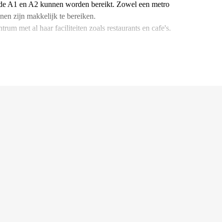
l de A1 en A2 kunnen worden bereikt. Zowel een metro
nen zijn makkelijk te bereiken.
rum met al haar faciliteiten zoals restaurants en cafe's.