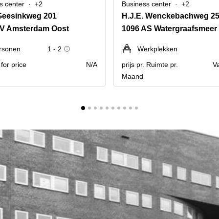
s center
+2
Business center
+2
Geesinkweg 201
H.J.E. Wenckebachweg 2
AV Amsterdam Oost
1096 AS Watergraafsmeer
rsonen
1 - 2
Werkplekken
for price
N/A
prijs pr. Ruimte pr.
V
Maand