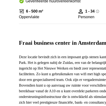
Geverifieerde huurovereenkomst
6 - 500 m²
1 - 34
Oppervlakte
Personen
Fraai business center in Amsterda
Deze locatie bevindt zich in een imposant grijs stenen 
Park. Het is gelegen nabij de Zuidas, een van de belangrij
ingericht op Het Nieuwe Werken en biedt zeer representati
faciliteiten. Zo kunt u gebruikmaken van wifi met high spee
door een gespecialiseerd team. Ook zijn er vergaderruimt
Bovendien kunt u op aanvraag uw ruimte voor verschillende
bereikbaar vanaf de A10 en u kunt overdekt parkeren onde
ondersteuningsinfrastructuur die is ontwikkeld als stimul
zich hier veel prestigieuze financiële, bank- en consultanc