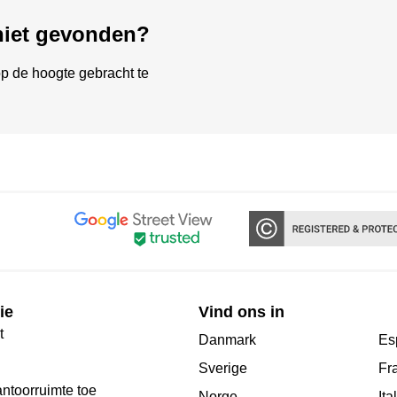
 niet gevonden?
p de hoogte gebracht te
ie
Vind ons in
t
Danmark
Es
Sverige
Fr
antoorruimte toe
Norge
Ita