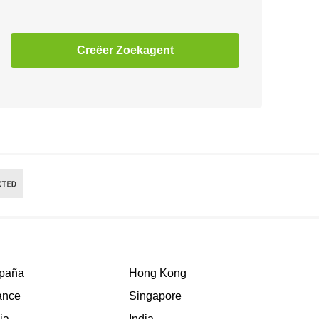
Creëer Zoekagent
paña
Hong Kong
ance
Singapore
lia
India