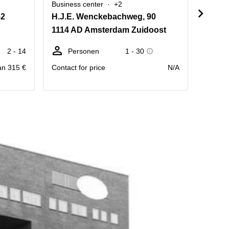
Business center
+2
Busine
52
H.J.E. Wenckebachweg, 90
Amste
1114 AD Amsterdam Zuidoost
1096 
2 - 14
Personen
1 - 30
We
an 315 €
Contact for price
N/A
prijs pr
Maand