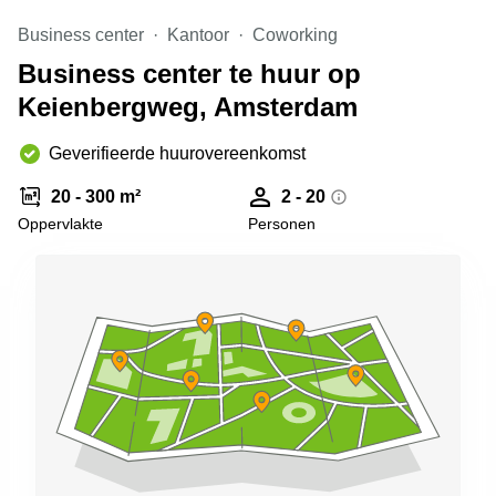
Arnhem
Business center
Kantoor
Coworking
Kantoorruimte
Business center te huur op
in Arnhem
Keienbergweg, Amsterdam
Coworking
space
Hilversum
Geverifieerde huurovereenkomst
Coworking
20 - 300 m²
2 - 20
space
Oppervlakte
Personen
Zwolle
Coworking
Haarlem
Kantoor
Huren
in
Hengelo
Bedrijfsruimte
Huren in
Nijmegen