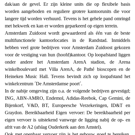
dak/aan de gevel. Er zijn kleine units die op flexibele basis
worden aangeboden en reguliere grotere kantoorunits die voor
langere tijd worden verhuurd. Tevens is het gehele pand omringd
met hekwerk en kan er worden geparkeerd op eigen terrein.
Amsterdam Zuidoost wordt gewaardeerd als één van de beste
multifunctionele kantoorlocaties in de Randstad. Inmiddels
hebben veel grote bedrijven voor Amsterdam Zuidoost gekozen
voor de vestiging van hun (hoofd)kantoor. Op loopafstand liggen
onder andere het Amsterdam ArenA stadion, de Arena
winkelboulevard met Villa ArenA, de Pathé bioscopen en de
Heineken Music Hall. Tevens bevindt zich op loopafstand het
winkelcentrum ´De Amsterdamse poort´.
In de nabije omgeving zijn o.a. de volgende bedrijven gevestigd;
ING, ABN-AMRO, Endemol, Adidas-Reebok, Cap Gemini, de
Bijenkorf, V&D, BT, Europeesche Verzekeringen, ID&T en
Graydon. Bereikbaarheid Eigen vervoer: De bereikbaarheid per
eigen vervoer is uitstekend vanwege de ligging nabij de op- en
afrit van de A2 (afslag Ouderkerk aan den Amstel).
Ook met openbaar vervoer zijn is het gebouw goed te bereiken,