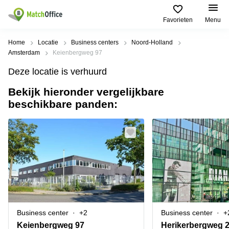
Favorieten
Menu
Huren / Verhuren
Home
Locatie
Business centers
Noord-Holland
Amsterdam
Keienbergweg 97
Help
Productpagina's
Populaire
Populaire
Deze locatie is verhuurd
Steden
zoekopdrachten
Kantoorruimten
Bekijk hieronder vergelijkbare
Over ons
Alkmaar
Kantoorruimte
beschikbare panden:
Business
in Breda
Centers
Amsterdam
Voeg je kantoorruimte toe
Oost
Kantoor
Flexplekken
huren
Amsterdam
Bergen
Huurprijs
Coworking
Westpoort
op
Spaces
Zoom
Bergen
Log in
Vergaderruimten
op
Kantoor
Zoom
huren
Virtueel
Tiel
Kantoor
Amersfoort
Business center
+2
Business center
+
Kantoor
Bedrijfsruimte
Breda
huren
Keienbergweg 97
Herikerbergweg 