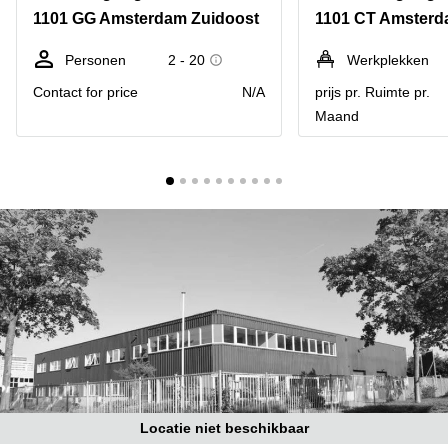
Bodegraven-
1101 GG Amsterdam Zuidoost
1101 CT Amsterd
Hengelo
Reeuwijk
Hilversum
Business
Personen
2 - 20
Werkplekken
center
Hoofddorp
Contact for price
N/A
prijs pr. Ruimte pr.
Arnhem
Maand
Deventer
Business
center
Rotterdam
Amsterdam
Westpoort
Tiel
Business
Tilburg
center
Hilversum
Zwolle
Business
Amsterdam
center
Westpoort
Den
Haag
Coworking
space
Breda
Locatie niet beschikbaar
Coworking