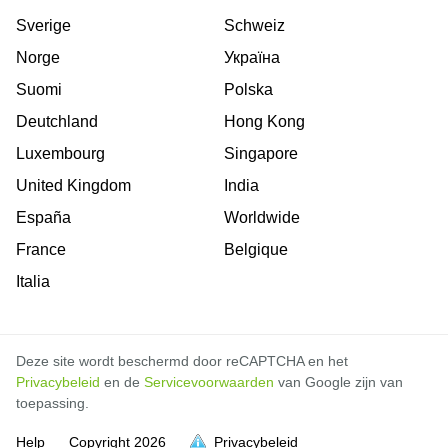
Sverige
Schweiz
Norge
Україна
Suomi
Polska
Deutchland
Hong Kong
Luxembourg
Singapore
United Kingdom
India
España
Worldwide
France
Belgique
Italia
Deze site wordt beschermd door reCAPTCHA en het
Privacybeleid
en de
Servicevoorwaarden
van Google zijn van
toepassing.
Help
Copyright
2026
Privacybeleid