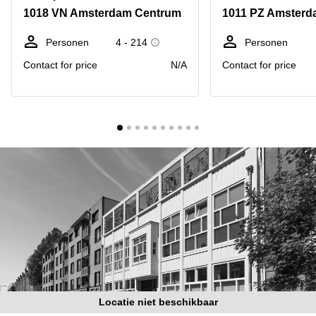
Bodegraven-
1018 VN Amsterdam Centrum
1011 PZ Amsterd
Hengelo
Reeuwijk
Hilversum
Business
Personen
4 - 214
Personen
center
Hoofddorp
Contact for price
N/A
Contact for price
Arnhem
Deventer
Business
center
Rotterdam
Amsterdam
Westpoort
Tiel
Business
Tilburg
center
Hilversum
Zwolle
Business
Amsterdam
center
Westpoort
Den
Haag
Coworking
space
Breda
Locatie niet beschikbaar
Coworking