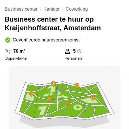
Arnhem
Business center
Kantoor
Coworking
Kantoorruimte
Business center te huur op
in Arnhem
Kraijenhoffstraat, Amsterdam
Coworking
space
Hilversum
Geverifieerde huurovereenkomst
Coworking
70 m²
5
space
Oppervlakte
Personen
Zwolle
Coworking
Haarlem
Kantoor
Huren
in
Hengelo
Bedrijfsruimte
Huren in
Nijmegen