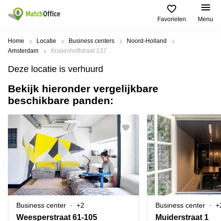
Favorieten
Menu
Huren / Verhuren
Home
Locatie
Business centers
Noord-Holland
Amsterdam
Kraijenhoffstraat 137
Help
Productpagina's
Populaire
Populaire
Deze locatie is verhuurd
Steden
zoekopdrachten
Kantoorruimten
Bekijk hieronder vergelijkbare
Over ons
Alkmaar
Kantoorruimte
beschikbare panden:
Business
in Breda
Centers
Amsterdam
Voeg je kantoorruimte toe
Oost
Kantoor
Flexplekken
huren
Amsterdam
Bergen
Huurprijs
Coworking
Westpoort
op
Spaces
Zoom
Bergen
Log in
Vergaderruimten
op
Kantoor
Zoom
huren
Virtueel
Tiel
Kantoor
Amersfoort
Business center
+2
Business center
+
Kantoor
Bedrijfsruimte
Breda
huren
Weesperstraat 61-105
Muiderstraat 1