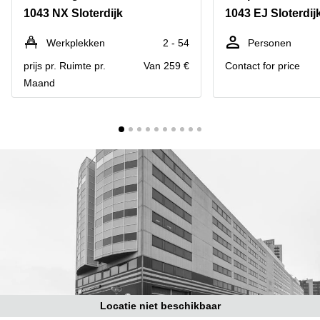
Bodegraven-
1043 NX Sloterdijk
1043 EJ Sloterdij
Hengelo
Reeuwijk
Hilversum
Business
Werkplekken
2 - 54
Personen
center
Hoofddorp
prijs pr. Ruimte pr.
Van 259 €
Contact for price
Arnhem
Maand
Deventer
Business
center
Rotterdam
Amsterdam
Westpoort
Tiel
Business
Tilburg
center
Hilversum
Zwolle
Business
Amsterdam
center
Westpoort
Den
Haag
Coworking
space
Breda
Locatie niet beschikbaar
Coworking