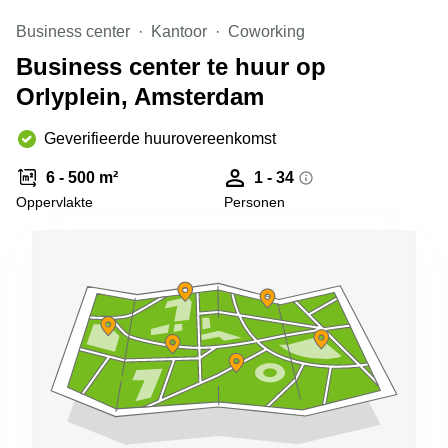
Arnhem
Business center
Kantoor
Coworking
Kantoorruimte
Business center te huur op
in Arnhem
Orlyplein, Amsterdam
Coworking
space
Hilversum
Geverifieerde huurovereenkomst
Coworking
6 - 500 m²
1 - 34
space
Oppervlakte
Personen
Zwolle
Coworking
Haarlem
Kantoor
Huren
in
Hengelo
Bedrijfsruimte
Huren in
Nijmegen