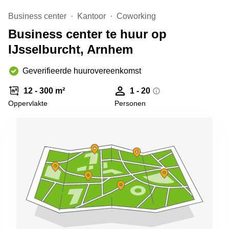
Arnhem
Business center
Kantoor
Coworking
Kantoorruimte
Business center te huur op
in Arnhem
IJsselburcht, Arnhem
Coworking
space
Hilversum
Geverifieerde huurovereenkomst
Coworking
12 - 300 m²
1 - 20
space
Oppervlakte
Personen
Zwolle
Coworking
Haarlem
Kantoor
Huren
in
Hengelo
Bedrijfsruimte
Huren in
Nijmegen