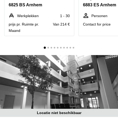
Bodegraven-
6825 BS Arnhem
6883 ES Arnhem
Hengelo
Reeuwijk
Hilversum
Business
Werkplekken
1 - 30
Personen
center
Hoofddorp
prijs pr. Ruimte pr.
Van 214 €
Contact for price
Arnhem
Maand
Deventer
Business
center
Rotterdam
Amsterdam
Westpoort
Tiel
Business
Tilburg
center
Hilversum
Zwolle
Business
Amsterdam
center
Westpoort
Den
Haag
Coworking
space
Breda
Locatie niet beschikbaar
Coworking