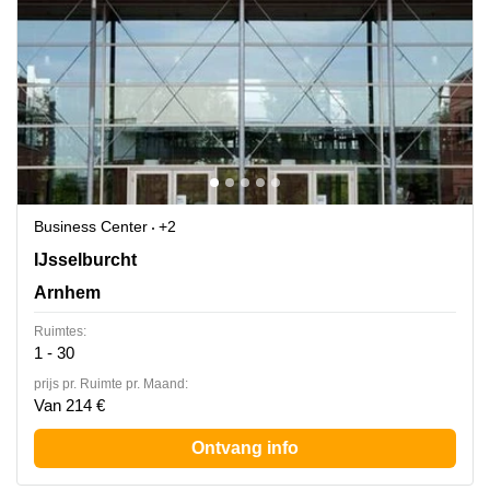
Business Center
+2
IJsselburcht 3, Arnhem
IJsselburcht
Arnhem
Ruimtes:
1 - 30
prijs pr. Ruimte pr. Maand:
Van 214 €
Ontvang info