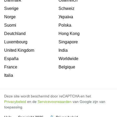
Danmark
Österreich
Sverige
Schweiz
Norge
Україна
Suomi
Polska
Deutchland
Hong Kong
Luxembourg
Singapore
United Kingdom
India
España
Worldwide
France
Belgique
Italia
Deze site wordt beschermd door reCAPTCHA en het
Privacybeleid
en de
Servicevoorwaarden
van Google zijn van
toepassing.