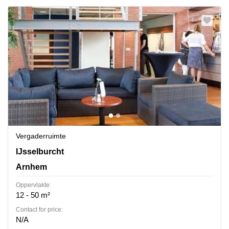
Vergaderruimte
IJsselburcht 3, Arnhem
IJsselburcht
Arnhem
Oppervlakte:
12 - 50 m²
Contact for price:
N/A