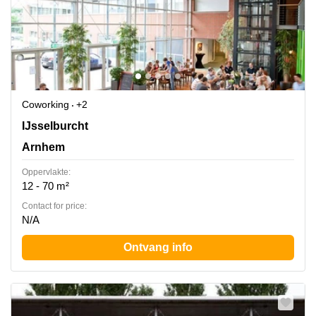
Coworking
+2
IJsselburcht 3, Arnhem
IJsselburcht
Arnhem
Oppervlakte:
12 - 70 m²
Contact for price:
N/A
Ontvang info