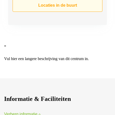
Arnhem
Locaties in de buurt
Kantoorruimte
in Arnhem
Coworking
space
Hilversum
Coworking
-
space
Zwolle
Vul hier een langere beschrijving van dit centrum in.
Coworking
Haarlem
Kantoor
Huren
in
Hengelo
Informatie & Faciliteiten
Bedrijfsruimte
Huren in
Nijmegen
Verberg informatie