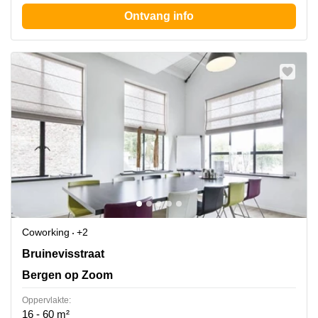
Ontvang info
Coworking
+2
Bruinevisstraat 32, Bergen op Zoom
Bruinevisstraat
Bergen op Zoom
Oppervlakte:
16 - 60 m²