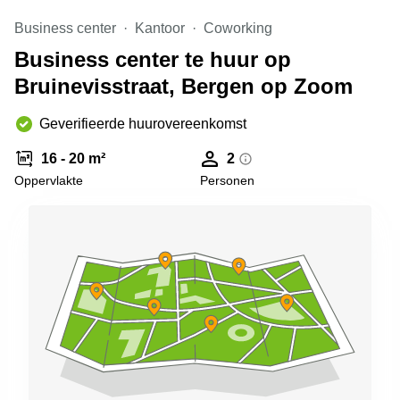
Arnhem
Business center
Kantoor
Coworking
Kantoorruimte
Business center te huur op
in Arnhem
Bruinevisstraat, Bergen op Zoom
Coworking
space
Hilversum
Geverifieerde huurovereenkomst
Coworking
16 - 20 m²
2
space
Oppervlakte
Personen
Zwolle
Coworking
Haarlem
Kantoor
Huren
in
Hengelo
Bedrijfsruimte
Huren in
Nijmegen