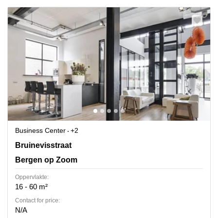
Business Center
+2
Bruinevisstraat 32, Bergen op Zoom
Bruinevisstraat
Bergen op Zoom
Oppervlakte:
16 - 60 m²
Contact for price:
N/A