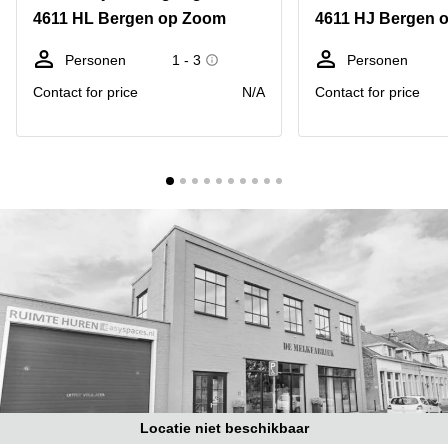
Bodegraven-
4611 HL Bergen op Zoom
4611 HJ Bergen 
Hengelo
Reeuwijk
Hilversum
Business
Personen
1 - 3
Personen
center
Hoofddorp
Contact for price
N/A
Contact for price
Arnhem
Deventer
Business
center
Rotterdam
Amsterdam
Westpoort
Tiel
Business
Tilburg
center
Hilversum
Zwolle
Business
Amsterdam
center
Westpoort
Den
Haag
Coworking
space
Breda
Locatie niet beschikbaar
Coworking