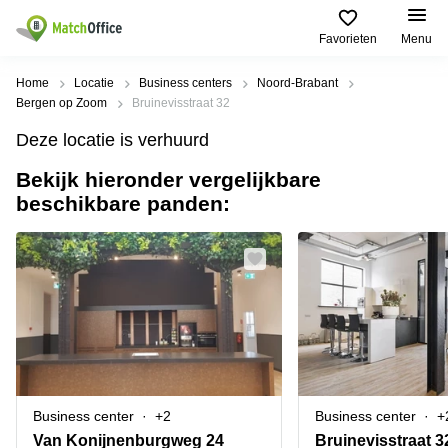
Favorieten
Menu
Huren / Verhuren
Home
Locatie
Business centers
Noord-Brabant
Bergen op Zoom
Bruinevisstraat 32
Help
Productpagina's
Populaire
Populaire
Deze locatie is verhuurd
Steden
zoekopdrachten
Kantoorruimten
Bekijk hieronder vergelijkbare
Over ons
Alkmaar
Kantoorruimte
beschikbare panden:
Business
in Breda
Centers
Amsterdam
Voeg je kantoorruimte toe
Oost
Kantoor
Flexplekken
huren
Amsterdam
Bergen
Huurprijs
Coworking
Westpoort
op
Spaces
Zoom
Bergen
Log in
Vergaderruimten
op
Kantoor
Zoom
huren
Virtueel
Tiel
Kantoor
Amersfoort
Business center
+2
Business center
+
Kantoor
Bedrijfsruimte
Breda
huren
Van Konijnenburgweg 24
Bruinevisstraat 3