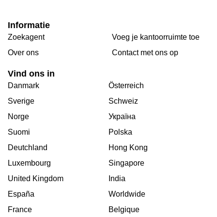
Informatie
Zoekagent
Voeg je kantoorruimte toe
Over ons
Сontact met ons op
Vind ons in
Danmark
Österreich
Sverige
Schweiz
Norge
Україна
Suomi
Polska
Deutchland
Hong Kong
Luxembourg
Singapore
United Kingdom
India
España
Worldwide
France
Belgique