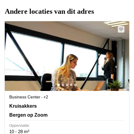
Andere locaties van dit adres
Business Center
+2
Kruisakkers 2, Bergen op Zoom
Kruisakkers
Bergen op Zoom
Oppervlakte:
10 - 28 m²