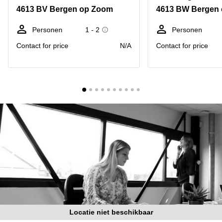
Bodegraven-
4613 BV Bergen op Zoom
4613 BW Bergen
Hengelo
Reeuwijk
Hilversum
Business
Personen
1 - 2
Personen
center
Hoofddorp
Contact for price
N/A
Contact for price
Arnhem
Deventer
Business
center
Rotterdam
Amsterdam
Westpoort
Tiel
Business
Tilburg
center
Hilversum
Zwolle
Business
Amsterdam
center
Westpoort
Den
Haag
Coworking
space
Breda
Locatie niet beschikbaar
Coworking