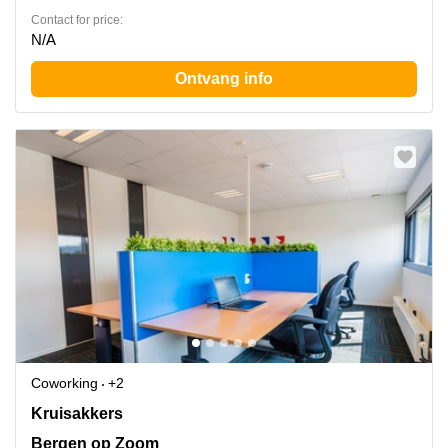
Contact for price:
N/A
Ontvang info
Coworking
+2
Kruisakkers 2, Bergen op Zoom
Kruisakkers
Bergen op Zoom