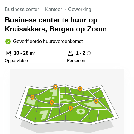
Arnhem
Business center
Kantoor
Coworking
Kantoorruimte
Business center te huur op
in Arnhem
Kruisakkers, Bergen op Zoom
Coworking
space
Hilversum
Geverifieerde huurovereenkomst
Coworking
10 - 28 m²
1 - 2
space
Oppervlakte
Personen
Zwolle
Coworking
Haarlem
Kantoor
Huren
in
Hengelo
Bedrijfsruimte
Huren in
Nijmegen