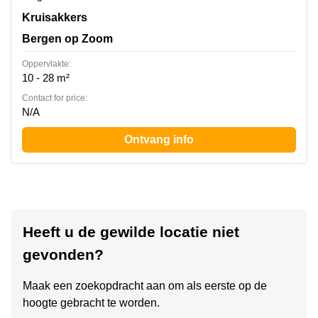
Kruisakkers 2, Bergen op Zoom
Kruisakkers
Bergen op Zoom
Oppervlakte:
10 - 28 m²
Contact for price:
N/A
Ontvang info
Heeft u de gewilde locatie niet
gevonden?
Maak een zoekopdracht aan om als eerste op de
hoogte gebracht te worden.