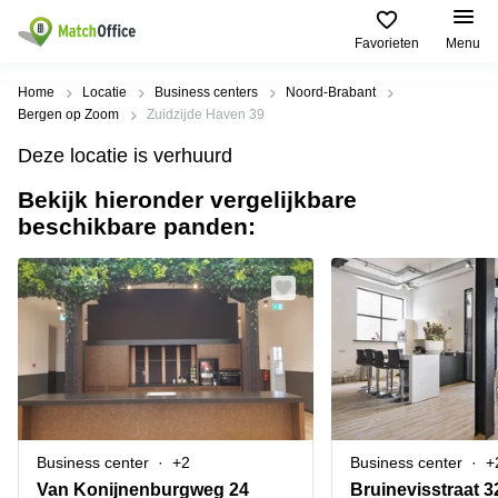
Favorieten
Menu
Huren / Verhuren
Home
Locatie
Business centers
Noord-Brabant
Bergen op Zoom
Zuidzijde Haven 39
Help
Productpagina's
Populaire
Populaire
Deze locatie is verhuurd
Steden
zoekopdrachten
Kantoorruimten
Bekijk hieronder vergelijkbare
Over ons
Alkmaar
Kantoorruimte
beschikbare panden:
Business
in Breda
Centers
Amsterdam
Voeg je kantoorruimte toe
Oost
Kantoor
Flexplekken
huren
Amsterdam
Bergen
Huurprijs
Coworking
Westpoort
op
Spaces
Zoom
Bergen
Log in
Vergaderruimten
op
Kantoor
Zoom
huren
Virtueel
Tiel
Kantoor
Amersfoort
Business center
+2
Business center
+
Kantoor
Bedrijfsruimte
Breda
huren
Van Konijnenburgweg 24
Bruinevisstraat 3