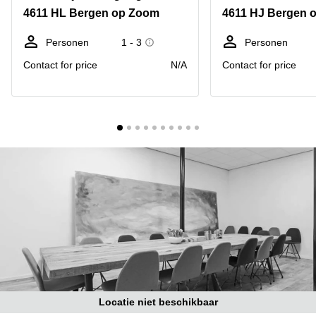
Bodegraven-
4611 HL Bergen op Zoom
4611 HJ Bergen 
Hengelo
Reeuwijk
Hilversum
Business
Personen
1 - 3
Personen
center
Hoofddorp
Contact for price
N/A
Contact for price
Arnhem
Deventer
Business
center
Rotterdam
Amsterdam
Westpoort
Tiel
Business
Tilburg
center
Hilversum
Zwolle
Business
Amsterdam
center
Westpoort
Den
Haag
Coworking
space
Breda
Locatie niet beschikbaar
Coworking