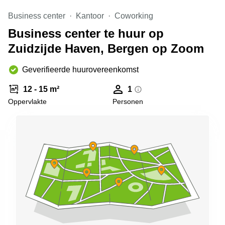
Arnhem
Business center
Kantoor
Coworking
Kantoorruimte
Business center te huur op
in Arnhem
Zuidzijde Haven, Bergen op Zoom
Coworking
space
Hilversum
Geverifieerde huurovereenkomst
Coworking
12 - 15 m²
1
space
Oppervlakte
Personen
Zwolle
Coworking
Haarlem
Kantoor
Huren
in
Hengelo
Bedrijfsruimte
Huren in
Nijmegen