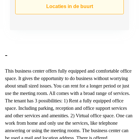
Arnhem
Locaties in de buurt
Kantoorruimte
in Arnhem
Coworking
space
Hilversum
Coworking
-
space
Zwolle
This business center offers fully equipped and comfortable office
Coworking
space. It gives the opportunity to do business without worrying
Haarlem
about small sized issues. You can rent for a longer period or just
Kantoor
use the meeting room. All comes with a broad range of services.
Huren
The tenant has 3 possibilities: 1) Rent a fully equipped office
in
Hengelo
space. Including parking, reception and office support services
and other services and amenities. 2) Virtual office space. One can
Bedrijfsruimte
work from home and only use the services, like telephone
Huren in
Nijmegen
answering or using the meeting rooms. The business center can
be used a mail and location address. There is offered