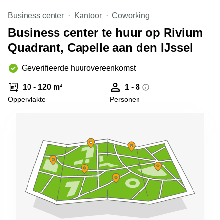
Arnhem
Business center
Kantoor
Coworking
Kantoorruimte
Business center te huur op Rivium
in Arnhem
Quadrant, Capelle aan den IJssel
Coworking
space
Hilversum
Geverifieerde huurovereenkomst
Coworking
10 - 120 m²
1 - 8
space
Oppervlakte
Personen
Zwolle
Coworking
Haarlem
Kantoor
Huren
in
Hengelo
Bedrijfsruimte
Huren in
Nijmegen