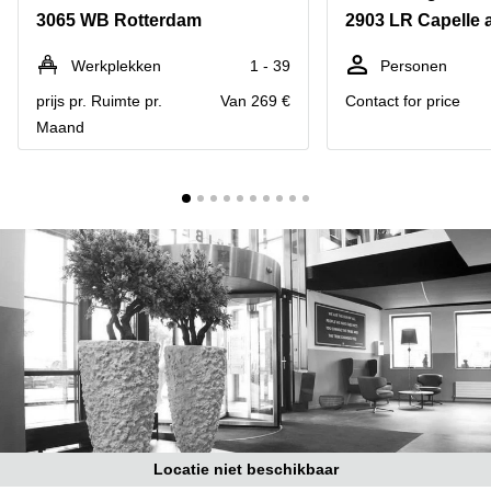
Bodegraven-
3065 WB Rotterdam
Hengelo
Reeuwijk
Hilversum
Business
Werkplekken
1 - 39
Personen
center
Hoofddorp
prijs pr. Ruimte pr.
Van 269 €
Contact for price
Arnhem
Maand
Deventer
Business
center
Rotterdam
Amsterdam
Westpoort
Tiel
Business
Tilburg
center
Hilversum
Zwolle
Business
Amsterdam
center
Westpoort
Den
Haag
Coworking
space
Breda
Locatie niet beschikbaar
Coworking