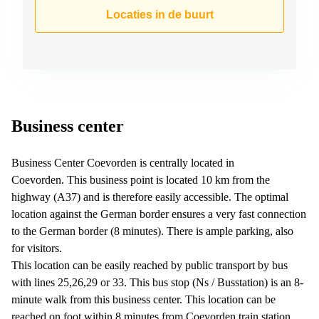
Arnhem
Locaties in de buurt
Kantoorruimte
in Arnhem
Coworking
space
Hilversum
Coworking
Business center
space
Zwolle
Business Center Coevorden is centrally located in
Coworking
Coevorden. This business point is located 10 km from the
Haarlem
highway (A37) and is therefore easily accessible. The optimal
Kantoor
location against the German border ensures a very fast connection
Huren
to the German border (8 minutes). There is ample parking, also
in
Hengelo
for visitors.
This location can be easily reached by public transport by bus
Bedrijfsruimte
with lines 25,26,29 or 33. This bus stop (Ns / Busstation) is an 8-
Huren in
Nijmegen
minute walk from this business center. This location can be
reached on foot within 8 minutes from Coevorden train station.