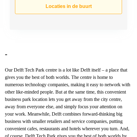
Arnhem
Locaties in de buurt
Kantoorruimte
in Arnhem
Coworking
space
Hilversum
Coworking
-
space
Zwolle
Our Delft Tech Park centre is a lot like Delft itself – a place that
Coworking
gives you the best of both worlds. The centre is home to
Haarlem
numerous technology companies, making it easy to network with
Kantoor
other like-minded people. But at the same time, this convenient
Huren
business park location lets you get away from the city centre,
in
Hengelo
away from everyone else, and simply focus your attention on
your work. Meanwhile, Delft combines forward-thinking big
Bedrijfsruimte
business with smaller retailers and service companies, putting
Huren in
Nijmegen
convenient cafes, restaurants and hotels wherever you turn. And,
of course, Delft Tech Park gives you the best of both worlds by