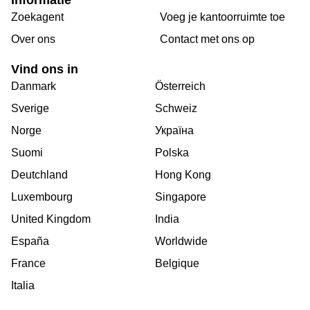
Informatie
Zoekagent
Voeg je kantoorruimte toe
Over ons
Сontact met ons op
Vind ons in
Danmark
Österreich
Sverige
Schweiz
Norge
Україна
Suomi
Polska
Deutchland
Hong Kong
Luxembourg
Singapore
United Kingdom
India
España
Worldwide
France
Belgique
Italia