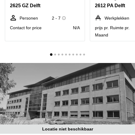
Bodegraven-
2625 GZ Delft
2612 PA Delft
Hengelo
Reeuwijk
Hilversum
Business
Personen
2 - 7
Werkplekken
center
Hoofddorp
Contact for price
N/A
prijs pr. Ruimte pr.
Arnhem
Maand
Deventer
Business
center
Rotterdam
Amsterdam
Westpoort
Tiel
Business
Tilburg
center
Hilversum
Zwolle
Business
Amsterdam
center
Westpoort
Den
Haag
Coworking
space
Breda
Locatie niet beschikbaar
Coworking