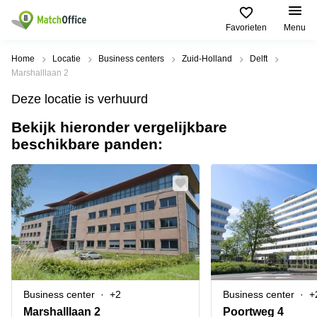
Favorieten
Menu
Huren / Verhuren
Home
Locatie
Business centers
Zuid-Holland
Delft
Marshalllaan 2
Help
Productpagina's
Populaire
Populaire
Deze locatie is verhuurd
Steden
zoekopdrachten
Kantoorruimten
Bekijk hieronder vergelijkbare
Over ons
Alkmaar
Kantoorruimte
beschikbare panden:
Business
in Breda
Centers
Amsterdam
Voeg je kantoorruimte toe
Oost
Kantoor
Flexplekken
huren
Amsterdam
Bergen
Huurprijs
Coworking
Westpoort
op
Spaces
Zoom
Bergen
Log in
Vergaderruimten
op
Kantoor
Zoom
huren
Virtueel
Tiel
Kantoor
Amersfoort
Business center
+2
Business center
+
Kantoor
Bedrijfsruimte
Breda
huren
Marshalllaan 2
Poortweg 4