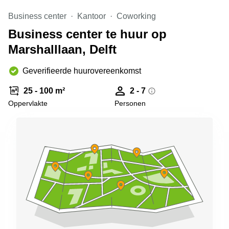
Arnhem
Business center
Kantoor
Coworking
Kantoorruimte
Business center te huur op
in Arnhem
Marshalllaan, Delft
Coworking
space
Hilversum
Geverifieerde huurovereenkomst
Coworking
25 - 100 m²
2 - 7
space
Oppervlakte
Personen
Zwolle
Coworking
Haarlem
Kantoor
Huren
in
Hengelo
Bedrijfsruimte
Huren in
Nijmegen