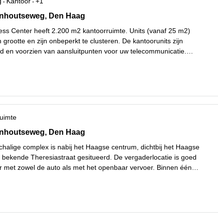
g
Kantoor
+1
houtseweg 161, Den Haag
nhoutseweg, Den Haag
ess Center heeft 2.200 m2 kantoorruimte. Units (vanaf 25 m2)
n grootte en zijn onbeperkt te clusteren. De kantoorunits zijn
rd en voorzien van aansluitpunten voor uw telecommunicatie.
t wordt de kantoorruimte voor u ingericht en gemeubileerd v
...
er
uimte
houtseweg 161, Den Haag
nhoutseweg, Den Haag
schalige complex is nabij het Haagse centrum, dichtbij het Haagse
 bekende Theresiastraat gesitueerd. De vergaderlocatie is goed
r met zowel de auto als met het openbaar vervoer. Binnen één
Lees meer
nt u op de Utrechtse Baan. De ideale plek om een
...