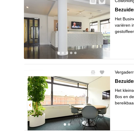
Coworkin
Bezuiden
Bezuide
Het Busin
variëren i
gestoffee
Desgewens
Lees me
Vergaderr
Bezuiden
Bezuide
Het klein
Bos en de
bereikbaa
minuut be