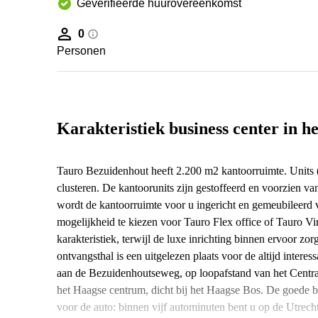
Geverifieerde huurovereenkomst
0
Personen
Karakteristiek business center in h
Tauro Bezuidenhout heeft 2.200 m2 kantoorruimte. Units (v
clusteren. De kantoorunits zijn gestoffeerd en voorzien 
wordt de kantoorruimte voor u ingericht en gemeubileerd 
mogelijkheid te kiezen voor Tauro Flex office of Tauro Vi
karakteristiek, terwijl de luxe inrichting binnen ervoor zor
ontvangsthal is een uitgelezen plaats voor de altijd inter
aan de Bezuidenhoutseweg, op loopafstand van het Centraa
het Haagse centrum, dicht bij het Haagse Bos. De goede be
voor de auto: binnen vijf autominuten bent u op de Utrech