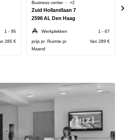
Business center
+2
Busine
Zuid Hollandlaan 7
Kalve
2596 AL Den Haag
2511 
1 - 95
Werkplekken
1 - 67
We
an 285 €
prijs pr. Ruimte pr.
Van 289 €
prijs pr
Maand
Maand