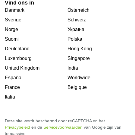
Vind ons in
Danmark
Österreich
Sverige
Schweiz
Norge
Україна
Suomi
Polska
Deutchland
Hong Kong
Luxembourg
Singapore
United Kingdom
India
España
Worldwide
France
Belgique
Italia
Deze site wordt beschermd door reCAPTCHA en het
Privacybeleid
en de
Servicevoorwaarden
van Google zijn van
toepassing.