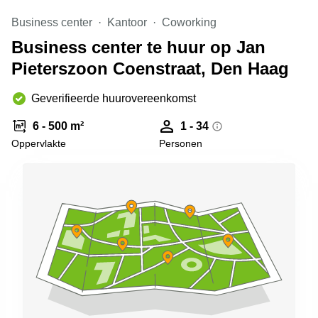
Arnhem
Business center
Kantoor
Coworking
Kantoorruimte
Business center te huur op Jan
in Arnhem
Pieterszoon Coenstraat, Den Haag
Coworking
space
Hilversum
Geverifieerde huurovereenkomst
Coworking
6 - 500 m²
1 - 34
space
Oppervlakte
Personen
Zwolle
Coworking
Haarlem
Kantoor
Huren
in
Hengelo
Bedrijfsruimte
Huren in
Nijmegen