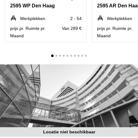
Bodegraven-
2595 WP Den Haag
2595 AR Den Ha
Hengelo
Reeuwijk
Hilversum
Business
Werkplekken
2 - 54
Werkplekken
center
Hoofddorp
prijs pr. Ruimte pr.
Van 289 €
prijs pr. Ruimte pr.
Arnhem
Maand
Maand
Deventer
Business
center
Rotterdam
Amsterdam
Westpoort
Tiel
Business
Tilburg
center
Hilversum
Zwolle
Business
Amsterdam
center
Westpoort
Den
Haag
Coworking
space
Breda
Locatie niet beschikbaar
Coworking