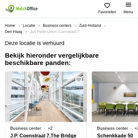
Favorieten
Menu
Huren / Verhuren
Home
Locatie
Business centers
Zuid-Holland
Den Haag
Jan Pieterszoon Coenstraat 7
Help
Productpagina's
Populaire
Populaire
Deze locatie is verhuurd
Steden
zoekopdrachten
Kantoorruimten
Bekijk hieronder vergelijkbare
Over ons
Alkmaar
Kantoorruimte
beschikbare panden:
Business
in Breda
Centers
Amsterdam
Voeg je kantoorruimte toe
Oost
Kantoor
Flexplekken
huren
Amsterdam
Bergen
Huurprijs
Coworking
Westpoort
op
Spaces
Zoom
Bergen
Log in
Vergaderruimten
op
Kantoor
Zoom
huren
Virtueel
Tiel
Kantoor
Amersfoort
Business center
+2
Business center
+
Kantoor
Bedrijfsruimte
Breda
huren
J.P. Coenstraat 7,The Bridge
Schenkkade 50