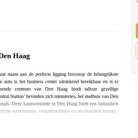
 Den Haag
aar naam aan de perfecte ligging bovenop de belangrijkste
auto is het business center uitstekend bereikbaar en is er
ruisende centrum van Den Haag biedt talloze gezellige
ral Station’ bevinden zich ministeries, het stadhuis van Den
onals. Deze kantoorruimte in Den Haag biedt een fantastisch
erichte werkruimtes, vergaderruimtes en een business lounge.