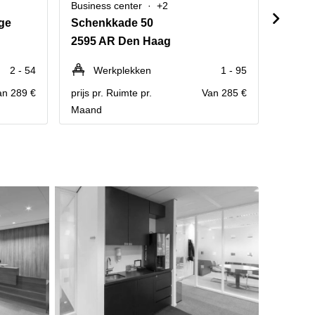
Business center
+2
Busine
dge
Schenkkade 50
Zuid 
2595 AR Den Haag
2596 
2 - 54
Werkplekken
1 - 95
We
an 289 €
prijs pr. Ruimte pr.
Van 285 €
prijs pr
Maand
Maand