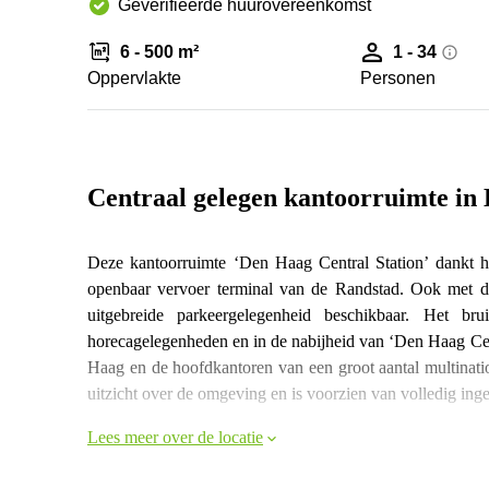
Geverifieerde huurovereenkomst
6 - 500 m²
1 - 34
Oppervlakte
Personen
Centraal gelegen kantoorruimte in
Deze kantoorruimte ‘Den Haag Central Station’ dankt h
openbaar vervoer terminal van de Randstad. Ook met de 
uitgebreide parkeergelegenheid beschikbaar. Het b
horecagelegenheden en in de nabijheid van ‘Den Haag Cent
Haag en de hoofdkantoren van een groot aantal multinati
uitzicht over de omgeving en is voorzien van volledig ing
Lees meer over de locatie