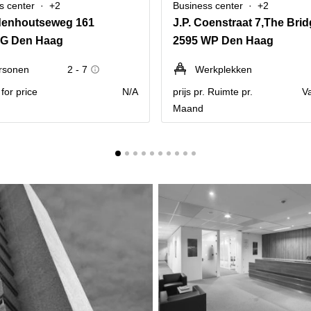
s center
+2
Business center
+2
denhoutseweg 161
J.P. Coenstraat 7,The Bri
AG Den Haag
2595 WP Den Haag
rsonen
2 - 7
Werkplekken
for price
N/A
prijs pr. Ruimte pr.
V
Maand