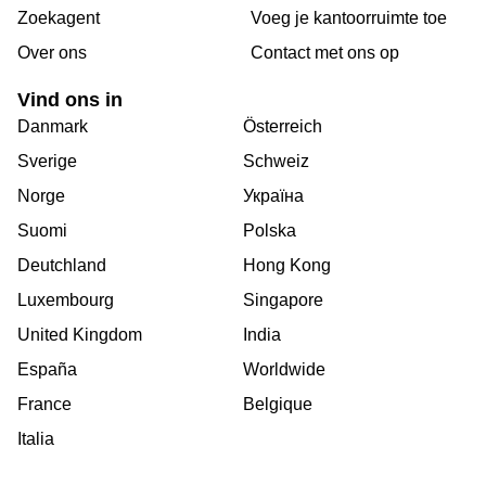
Zoekagent
Voeg je kantoorruimte toe
Over ons
Сontact met ons op
Vind ons in
Danmark
Österreich
Sverige
Schweiz
Norge
Україна
Suomi
Polska
Deutchland
Hong Kong
Luxembourg
Singapore
United Kingdom
India
España
Worldwide
France
Belgique
Italia