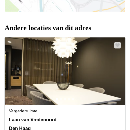
Andere locaties van dit adres
Vergaderruimte
Laan van Vredenoord 33, Den Haag
Laan van Vredenoord
Den Haag