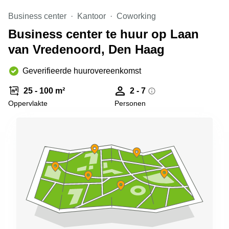
Arnhem
Business center
Kantoor
Coworking
Kantoorruimte
Business center te huur op Laan
in Arnhem
van Vredenoord, Den Haag
Coworking
space
Hilversum
Geverifieerde huurovereenkomst
Coworking
25 - 100 m²
2 - 7
space
Oppervlakte
Personen
Zwolle
Coworking
Haarlem
Kantoor
Huren
in
Hengelo
Bedrijfsruimte
Huren in
Nijmegen