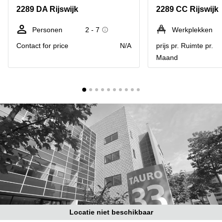
Bodegraven-
2289 DA Rijswijk
2289 CC Rijswijk
Hengelo
Reeuwijk
Hilversum
Business
Personen
2 - 7
Werkplekken
center
Hoofddorp
Contact for price
N/A
prijs pr. Ruimte pr.
Arnhem
Maand
Deventer
Business
center
Rotterdam
Amsterdam
Westpoort
Tiel
Business
Tilburg
center
Hilversum
Zwolle
Business
Amsterdam
center
Westpoort
Den
Haag
Coworking
space
Breda
Locatie niet beschikbaar
Coworking