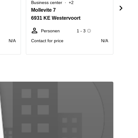
Business center
+2
Busine
Mollevite 7
Mollev
6931 KE Westervoort
6931 
Personen
1 - 3
P
N/A
Contact for price
N/A
Contact