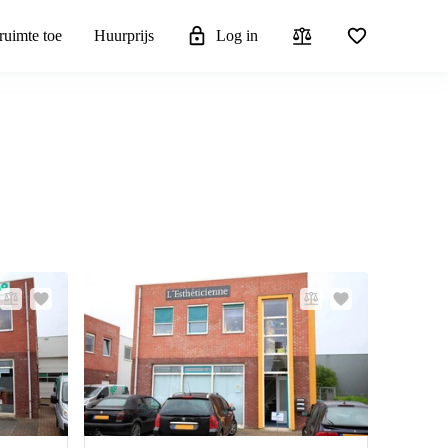
ruimte toe
Huurprijs
Log in