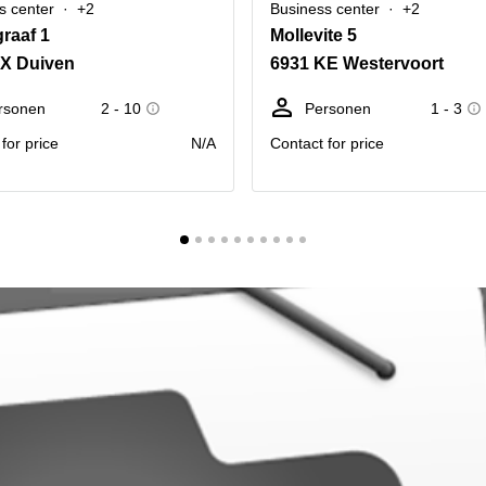
s center
+2
Business center
+2
raaf 1
Mollevite 5
EX Duiven
6931 KE Westervoort
rsonen
2 - 10
Personen
1 - 3
for price
N/A
Contact for price