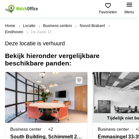
Beschrijving
Informatie & Faciliteiten
Locatie
Favorieten
Menu
Huren / Verhuren
Home
Locatie
Business centers
Noord-Brabant
Eindhoven
De Zaale 11
Help
Productpagina's
Populaire
Populaire
Deze locatie is verhuurd
Steden
zoekopdrachten
Kantoorruimten
Bekijk hieronder vergelijkbare
Over ons
Alkmaar
Kantoorruimte
beschikbare panden:
Business
in Breda
Centers
Amsterdam
Voeg je kantoorruimte toe
Oost
Kantoor
Flexplekken
huren
Amsterdam
Bergen
Huurprijs
Coworking
Westpoort
op
Spaces
Zoom
Bergen
Log in
Vergaderruimten
op
Kantoor
Zoom
huren
Virtueel
Tijdelijk niet 
Tiel
Kantoor
Amersfoort
Business center
+2
Business center
+
Kantoor
Bedrijfsruimte
Breda
huren
South Building, Schimmelt 2-16
Emmasingel 33-3