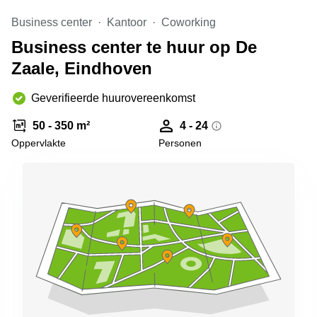
Arnhem
Business center
Kantoor
Coworking
Kantoorruimte
Business center te huur op De
in Arnhem
Zaale, Eindhoven
Coworking
space
Hilversum
Geverifieerde huurovereenkomst
Coworking
50 - 350 m²
4 - 24
space
Oppervlakte
Personen
Zwolle
Coworking
Haarlem
Kantoor
Huren
in
Hengelo
Bedrijfsruimte
Huren in
Nijmegen