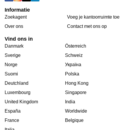
Informatie
Zoekagent
Voeg je kantoorruimte toe
Over ons
Сontact met ons op
Vind ons in
Danmark
Österreich
Sverige
Schweiz
Norge
Україна
Suomi
Polska
Deutchland
Hong Kong
Luxembourg
Singapore
United Kingdom
India
España
Worldwide
France
Belgique
Italia