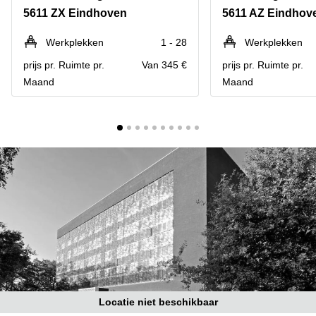
Bodegraven-
5611 ZX Eindhoven
5611 AZ Eindhov
Hengelo
Reeuwijk
Hilversum
Business
Werkplekken
1 - 28
Werkplekken
center
Hoofddorp
prijs pr. Ruimte pr.
Van 345 €
prijs pr. Ruimte pr.
Arnhem
Maand
Maand
Deventer
Business
center
Rotterdam
Amsterdam
Westpoort
Tiel
Business
Tilburg
center
Hilversum
Zwolle
Business
Amsterdam
center
Westpoort
Den
Haag
Coworking
space
Breda
Locatie niet beschikbaar
Coworking