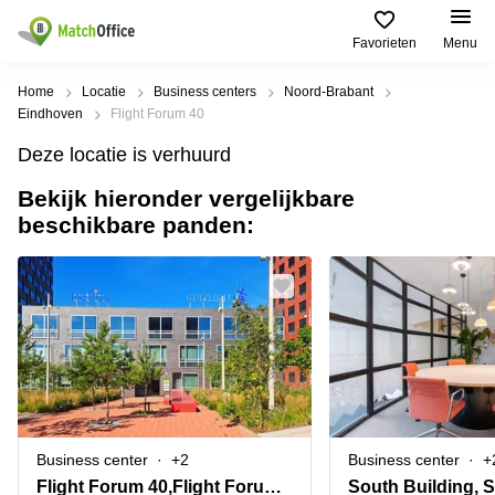
Favorieten
Menu
Huren / Verhuren
Home
Locatie
Business centers
Noord-Brabant
Eindhoven
Flight Forum 40
Help
Productpagina's
Populaire
Populaire
Deze locatie is verhuurd
Steden
zoekopdrachten
Kantoorruimten
Bekijk hieronder vergelijkbare
Over ons
Alkmaar
Kantoorruimte
beschikbare panden:
Business
in Breda
Centers
Amsterdam
Voeg je kantoorruimte toe
Oost
Kantoor
Flexplekken
huren
Amsterdam
Bergen
Huurprijs
Coworking
Westpoort
op
Spaces
Zoom
Bergen
Log in
Vergaderruimten
op
Kantoor
Zoom
huren
Virtueel
Tiel
Kantoor
Amersfoort
Business center
+2
Business center
+
Kantoor
Bedrijfsruimte
Breda
huren
Flight Forum 40,Flight Forum 40