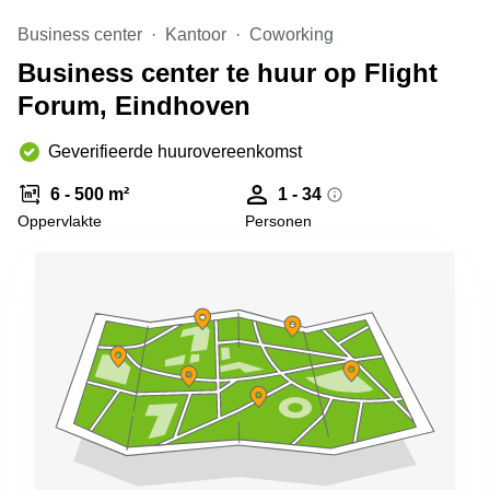
Arnhem
Business center
Kantoor
Coworking
Kantoorruimte
Business center te huur op Flight
in Arnhem
Forum, Eindhoven
Coworking
space
Hilversum
Geverifieerde huurovereenkomst
Coworking
6 - 500 m²
1 - 34
space
Oppervlakte
Personen
Zwolle
Coworking
Haarlem
Kantoor
Huren
in
Hengelo
Bedrijfsruimte
Huren in
Nijmegen