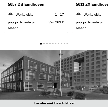
Bodegraven-
5657 DB Eindhoven
5611 ZX Eindhov
Hengelo
Reeuwijk
Hilversum
Business
Werkplekken
1 - 17
Werkplekken
center
Hoofddorp
prijs pr. Ruimte pr.
Van 269 €
prijs pr. Ruimte pr.
Arnhem
Maand
Maand
Deventer
Business
center
Rotterdam
Amsterdam
Westpoort
Tiel
Business
Tilburg
center
Hilversum
Zwolle
Business
Amsterdam
center
Westpoort
Den
Haag
Coworking
space
Breda
Locatie niet beschikbaar
Coworking