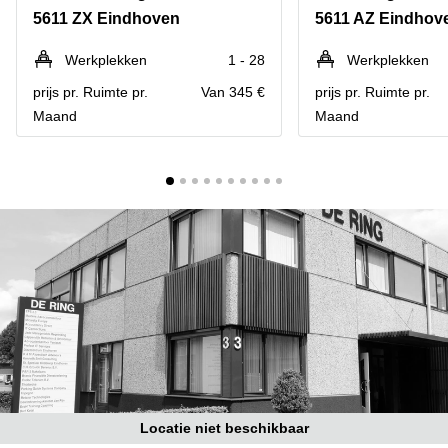
Bodegraven-
5611 ZX Eindhoven
5611 AZ Eindhov
Hengelo
Reeuwijk
Hilversum
Business
Werkplekken
1 - 28
Werkplekken
center
Hoofddorp
prijs pr. Ruimte pr.
Van 345 €
prijs pr. Ruimte pr.
Arnhem
Maand
Maand
Deventer
Business
center
Rotterdam
Amsterdam
Westpoort
Tiel
Business
Tilburg
center
Hilversum
Zwolle
Business
Amsterdam
center
Westpoort
Den
Haag
Coworking
space
Breda
Locatie niet beschikbaar
Coworking