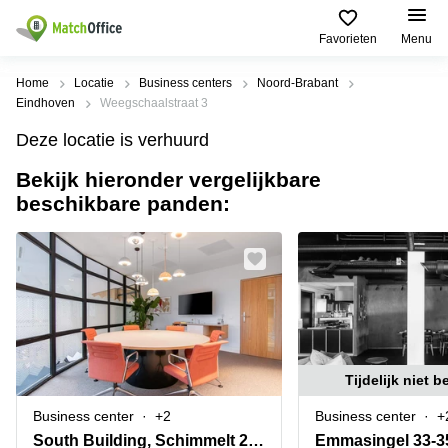
Beschrijving
Informatie & Faciliteiten
Locatie
Favorieten
Menu
Huren / Verhuren
Home
Locatie
Business centers
Noord-Brabant
Eindhoven
Weegschaalstraat 3
Help
Productpagina's
Populaire
Populaire
Deze locatie is verhuurd
Steden
zoekopdrachten
Kantoorruimten
Bekijk hieronder vergelijkbare
Over ons
Alkmaar
Kantoorruimte
beschikbare panden:
Business
in Breda
Centers
Amsterdam
Voeg je kantoorruimte toe
Oost
Kantoor
Flexplekken
huren
Amsterdam
Bergen
Huurprijs
Coworking
Westpoort
op
Spaces
Zoom
Bergen
Log in
Vergaderruimten
op
Kantoor
Zoom
huren
Virtueel
Tijdelijk niet 
Tiel
Kantoor
Amersfoort
Business center
+2
Business center
+
Kantoor
Bedrijfsruimte
Breda
huren
South Building, Schimmelt 2-16
Emmasingel 33-3