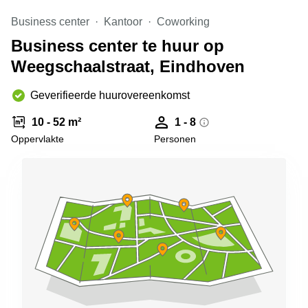
Arnhem
Business center
Kantoor
Coworking
Kantoorruimte
Business center te huur op
in Arnhem
Weegschaalstraat, Eindhoven
Coworking
space
Hilversum
Geverifieerde huurovereenkomst
Coworking
10 - 52 m²
1 - 8
space
Oppervlakte
Personen
Zwolle
Coworking
Haarlem
Kantoor
Huren
in
Hengelo
Bedrijfsruimte
Huren in
Nijmegen