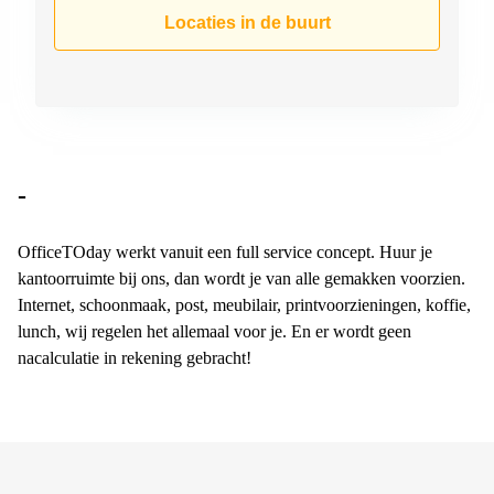
Arnhem
Locaties in de buurt
Kantoorruimte
in Arnhem
Coworking
space
Hilversum
Coworking
-
space
Zwolle
OfficeTOday werkt vanuit een full service concept. Huur je
Coworking
kantoorruimte bij ons, dan wordt je van alle gemakken voorzien.
Haarlem
Internet, schoonmaak, post, meubilair, printvoorzieningen, koffie,
Kantoor
lunch, wij regelen het allemaal voor je. En er wordt geen
Huren
nacalculatie in rekening gebracht!
in
Hengelo
Bedrijfsruimte
Huren in
Nijmegen