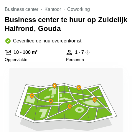
Arnhem
Business center
Kantoor
Coworking
Kantoorruimte
Business center te huur op Zuidelijk
in Arnhem
Halfrond, Gouda
Coworking
space
Hilversum
Geverifieerde huurovereenkomst
Coworking
10 - 100 m²
1 - 7
space
Oppervlakte
Personen
Zwolle
Coworking
Haarlem
Kantoor
Huren
in
Hengelo
Bedrijfsruimte
Huren in
Nijmegen