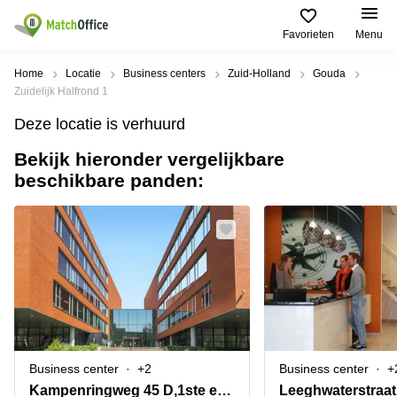
Favorieten
Menu
Huren / Verhuren
Home
Locatie
Business centers
Zuid-Holland
Gouda
Zuidelijk Halfrond 1
Help
Productpagina's
Populaire
Populaire
Deze locatie is verhuurd
Steden
zoekopdrachten
Kantoorruimten
Bekijk hieronder vergelijkbare
Over ons
Alkmaar
Kantoorruimte
beschikbare panden:
Business
in Breda
Centers
Amsterdam
Voeg je kantoorruimte toe
Oost
Kantoor
Flexplekken
huren
Amsterdam
Bergen
Huurprijs
Coworking
Westpoort
op
Spaces
Zoom
Bergen
Log in
Vergaderruimten
op
Kantoor
Zoom
huren
Virtueel
Tiel
Kantoor
Amersfoort
Business center
+2
Business center
+
Kantoor
Bedrijfsruimte
Breda
huren
Kampenringweg 45 D,1ste en 5de verdieping
Leeghwaterstraat