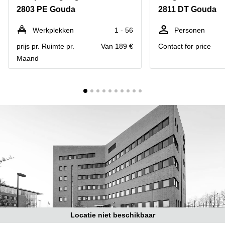
Bodegraven-
2803 PE Gouda
2811 DT Gouda
Hengelo
Reeuwijk
Hilversum
Business
Werkplekken
1 - 56
Personen
center
Hoofddorp
prijs pr. Ruimte pr.
Van 189 €
Contact for price
Arnhem
Maand
Deventer
Business
center
Rotterdam
Amsterdam
Westpoort
Tiel
Business
Tilburg
center
Hilversum
Zwolle
Business
Amsterdam
center
Westpoort
Den
Haag
Coworking
space
Breda
Locatie niet beschikbaar
Coworking