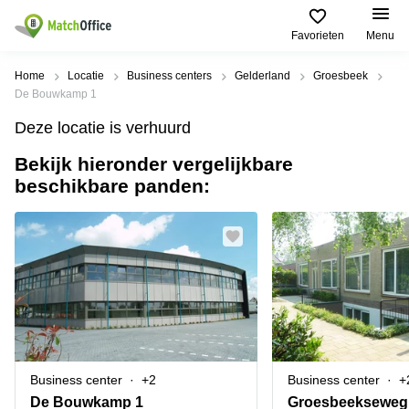
Favorieten
Menu
Huren / Verhuren
Home
Locatie
Business centers
Gelderland
Groesbeek
De Bouwkamp 1
Help
Productpagina's
Populaire
Populaire
Deze locatie is verhuurd
Steden
zoekopdrachten
Kantoorruimten
Bekijk hieronder vergelijkbare
Over ons
Alkmaar
Kantoorruimte
beschikbare panden:
Business
in Breda
Centers
Amsterdam
Voeg je kantoorruimte toe
Oost
Kantoor
Flexplekken
huren
Amsterdam
Bergen
Huurprijs
Coworking
Westpoort
op
Spaces
Zoom
Bergen
Log in
Vergaderruimten
op
Kantoor
Zoom
huren
Virtueel
Tiel
Kantoor
Amersfoort
Business center
+2
Business center
+
Kantoor
Bedrijfsruimte
Breda
huren
De Bouwkamp 1
Groesbeekseweg