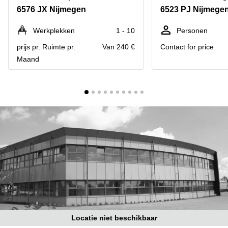
Bodegraven-
6576 JX Nijmegen
6523 PJ Nijmege
Hengelo
Reeuwijk
Hilversum
Business
Werkplekken
1 - 10
Personen
center
Hoofddorp
prijs pr. Ruimte pr.
Van 240 €
Contact for price
Arnhem
Maand
Deventer
Business
center
Rotterdam
Amsterdam
Westpoort
Tiel
Business
Tilburg
center
Hilversum
Zwolle
Business
Amsterdam
center
Westpoort
Den
Haag
Coworking
space
Breda
Locatie niet beschikbaar
Coworking