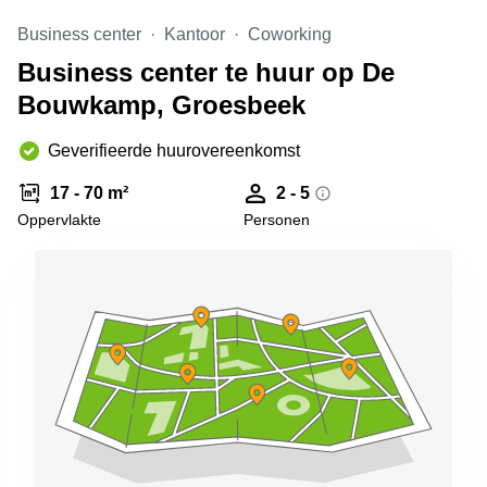
Arnhem
Business center
Kantoor
Coworking
Kantoorruimte
Business center te huur op De
in Arnhem
Bouwkamp, Groesbeek
Coworking
space
Hilversum
Geverifieerde huurovereenkomst
Coworking
17 - 70 m²
2 - 5
space
Oppervlakte
Personen
Zwolle
Coworking
Haarlem
Kantoor
Huren
in
Hengelo
Bedrijfsruimte
Huren in
Nijmegen