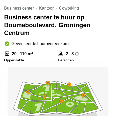
Arnhem
Business center
Kantoor
Coworking
Kantoorruimte
Business center te huur op
in Arnhem
Boumaboulevard, Groningen
Coworking
space
Centrum
Hilversum
Geverifieerde huurovereenkomst
Coworking
space
Zwolle
20 - 110 m²
2 - 8
Oppervlakte
Personen
Coworking
Haarlem
Kantoor
Huren
in
Hengelo
Bedrijfsruimte
Huren in
Nijmegen