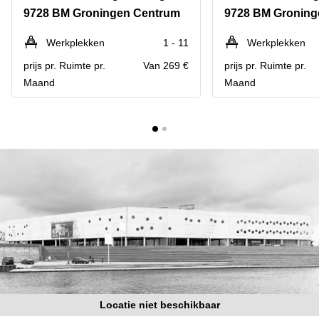
Bodegraven-
9728 BM Groningen Centrum
9728 BM Groning
Hengelo
Reeuwijk
Hilversum
Business
Werkplekken
1 - 11
Werkplekken
center
Hoofddorp
prijs pr. Ruimte pr.
Van 269 €
prijs pr. Ruimte pr.
Arnhem
Maand
Maand
Deventer
Business
center
Rotterdam
Amsterdam
Westpoort
Tiel
Business
Tilburg
center
Hilversum
Zwolle
Business
Amsterdam
center
Westpoort
Den
Haag
Coworking
space
Breda
Locatie niet beschikbaar
Coworking