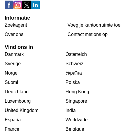
Informatie
Zoekagent
Voeg je kantoorruimte toe
Over ons
Сontact met ons op
Vind ons in
Danmark
Österreich
Sverige
Schweiz
Norge
Україна
Suomi
Polska
Deutchland
Hong Kong
Luxembourg
Singapore
United Kingdom
India
España
Worldwide
France
Belgique