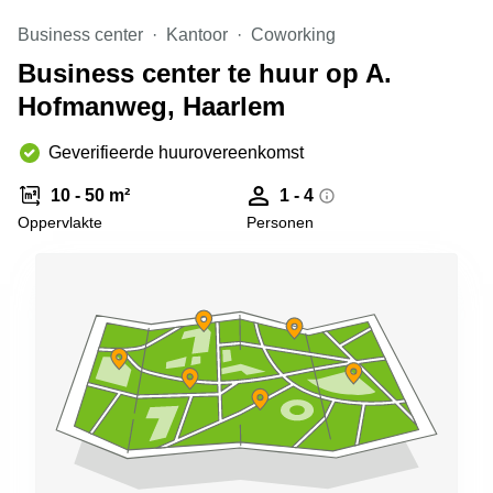
Arnhem
Business center
Kantoor
Coworking
Kantoorruimte
Business center te huur op A.
in Arnhem
Hofmanweg, Haarlem
Coworking
space
Hilversum
Geverifieerde huurovereenkomst
Coworking
10 - 50 m²
1 - 4
space
Oppervlakte
Personen
Zwolle
Coworking
Haarlem
Kantoor
Huren
in
Hengelo
Bedrijfsruimte
Huren in
Nijmegen