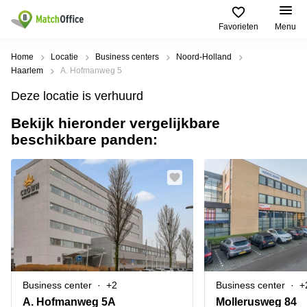
Favorieten
Menu
Huren / Verhuren
Home
Locatie
Business centers
Noord-Holland
Haarlem
A. Hofmanweg 5
Help
Productpagina's
Populaire
Populaire
Deze locatie is verhuurd
Steden
zoekopdrachten
Kantoorruimten
Bekijk hieronder vergelijkbare
Over ons
Alkmaar
Kantoorruimte
beschikbare panden:
Business
in Breda
Centers
Amsterdam
Voeg je kantoorruimte toe
Oost
Kantoor
Flexplekken
huren
Amsterdam
Bergen
Huurprijs
Coworking
Westpoort
op
Spaces
Zoom
Bergen
Log in
Vergaderruimten
op
Kantoor
Zoom
huren
Virtueel
Tiel
Kantoor
Amersfoort
Business center
+2
Business center
+
Kantoor
Bedrijfsruimte
Breda
huren
A. Hofmanweg 5A
Mollerusweg 84