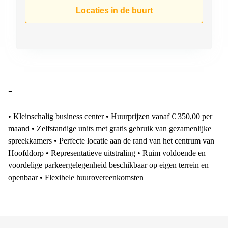
Arnhem
Locaties in de buurt
Kantoorruimte
in Arnhem
Coworking
space
Hilversum
Coworking
-
space
Zwolle
• Kleinschalig business center • Huurprijzen vanaf € 350,00 per
Coworking
maand • Zelfstandige units met gratis gebruik van gezamenlijke
Haarlem
spreekkamers • Perfecte locatie aan de rand van het centrum van
Kantoor
Hoofddorp • Representatieve uitstraling • Ruim voldoende en
Huren
voordelige parkeergelegenheid beschikbaar op eigen terrein en
in
Hengelo
openbaar • Flexibele huurovereenkomsten
Bedrijfsruimte
Huren in
Nijmegen