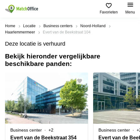
Favorieten
Menu
Huren / Verhuren
Home
Locatie
Business centers
Noord-Holland
Haarlemmermeer
Evert van de Beekstraat 104
Help
Productpagina's
Populaire
Populaire
Deze locatie is verhuurd
Steden
zoekopdrachten
Kantoorruimten
Bekijk hieronder vergelijkbare
Over ons
Alkmaar
Kantoorruimte
beschikbare panden:
Business
in Breda
Centers
Amsterdam
Voeg je kantoorruimte toe
Oost
Kantoor
Flexplekken
huren
Amsterdam
Bergen
Huurprijs
Coworking
Westpoort
op
Spaces
Zoom
Bergen
Log in
Vergaderruimten
op
Kantoor
Zoom
huren
Virtueel
Tiel
Kantoor
Amersfoort
Business center
+2
Business center
+
Kantoor
Bedrijfsruimte
Breda
huren
Evert van de Beekstraat 354