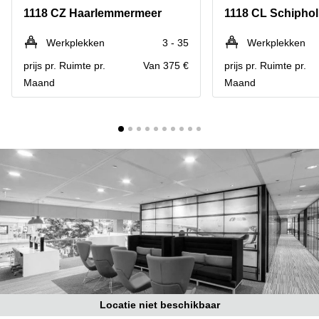
Bodegraven-
1118 CZ Haarlemmermeer
1118 CL Schiphol
Hengelo
Reeuwijk
Hilversum
Business
Werkplekken
3 - 35
Werkplekken
center
Hoofddorp
prijs pr. Ruimte pr.
Van 375 €
prijs pr. Ruimte pr.
Arnhem
Maand
Maand
Deventer
Business
center
Rotterdam
Amsterdam
Westpoort
Tiel
Business
Tilburg
center
Hilversum
Zwolle
Business
Amsterdam
center
Westpoort
Den
Haag
Coworking
space
Breda
Locatie niet beschikbaar
Coworking