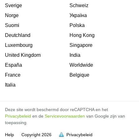
Sverige
Schweiz
Norge
Україна
Suomi
Polska
Deutchland
Hong Kong
Luxembourg
Singapore
United Kingdom
India
España
Worldwide
France
Belgique
Italia
Deze site wordt beschermd door reCAPTCHA en het
Privacybeleid
en de
Servicevoorwaarden
van Google zijn van
toepassing.
Help
Copyright
2026
Privacybeleid
vol is
vol is
vol is
vol is
vol is
vol is
vol is
vol is
vol is
vol is