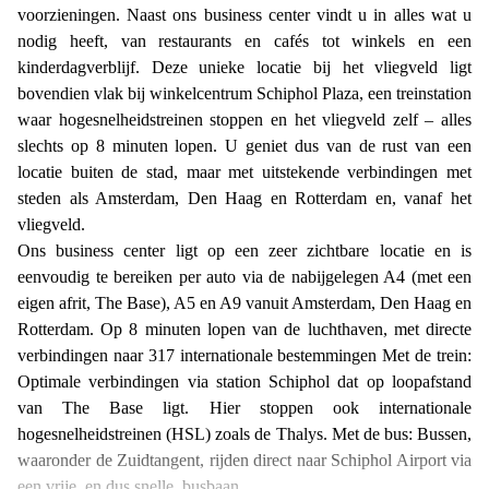
voorzieningen. Naast ons business center vindt u in alles wat u
nodig heeft, van restaurants en cafés tot winkels en een
kinderdagverblijf. Deze unieke locatie bij het vliegveld ligt
bovendien vlak bij winkelcentrum Schiphol Plaza, een treinstation
waar hogesnelheidstreinen stoppen en het vliegveld zelf – alles
slechts op 8 minuten lopen. U geniet dus van de rust van een
locatie buiten de stad, maar met uitstekende verbindingen met
steden als Amsterdam, Den Haag en Rotterdam en, vanaf het
vliegveld.
Ons business center ligt op een zeer zichtbare locatie en is
eenvoudig te bereiken per auto via de nabijgelegen A4 (met een
eigen afrit, The Base), A5 en A9 vanuit Amsterdam, Den Haag en
Rotterdam. Op 8 minuten lopen van de luchthaven, met directe
verbindingen naar 317 internationale bestemmingen Met de trein:
Optimale verbindingen via station Schiphol dat op loopafstand
van The Base ligt. Hier stoppen ook internationale
hogesnelheidstreinen (HSL) zoals de Thalys. Met de bus: Bussen,
waaronder de Zuidtangent, rijden direct naar Schiphol Airport via
een vrije, en dus snelle, busbaan.