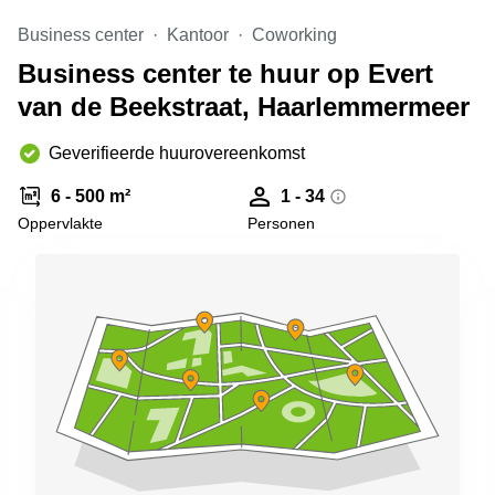
Arnhem
Business center
Kantoor
Coworking
Kantoorruimte
Business center te huur op Evert
in Arnhem
van de Beekstraat, Haarlemmermeer
Coworking
space
Hilversum
Geverifieerde huurovereenkomst
Coworking
6 - 500 m²
1 - 34
space
Oppervlakte
Personen
Zwolle
Coworking
Haarlem
Kantoor
Huren
in
Hengelo
Bedrijfsruimte
Huren in
Nijmegen