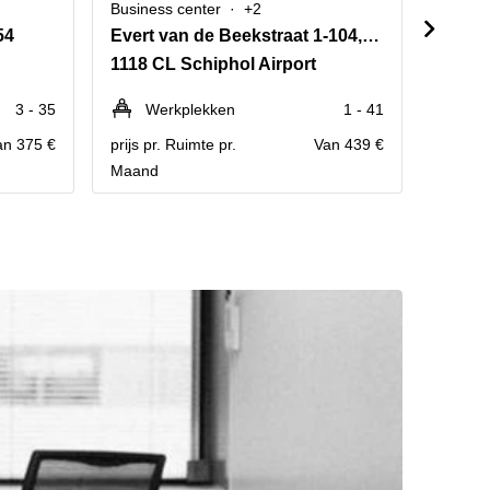
Business center
+2
Busine
54
Evert van de Beekstraat 1-104,The Base B,Schiphol Airport
Scorp
1118 CL Schiphol Airport
2132 
3 - 35
Werkplekken
1 - 41
We
an 375 €
prijs pr. Ruimte pr.
Van 439 €
prijs pr
Maand
Maand