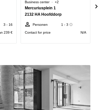
Business center
+2
Busine
Mercuriusplein 1
Evert
2132 HA Hoofddorp
1118 
3 - 16
Personen
1 - 3
We
an 239 €
Contact for price
N/A
prijs pr
Maand