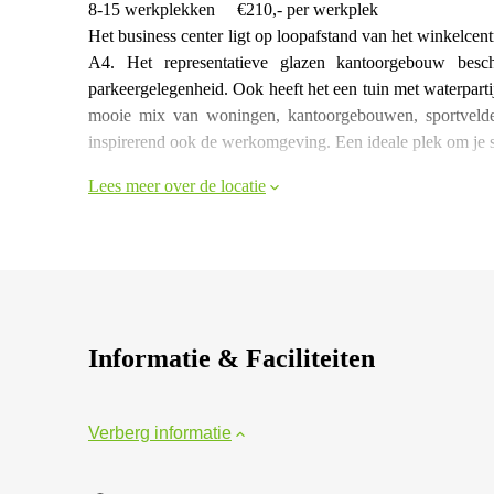
8-15 werkplekken €210,- per werkplek
Het business center ligt op loopafstand van het winkelce
A4. Het representatieve glazen kantoorgebouw besc
parkeergelegenheid. Ook heeft het een tuin met waterpart
mooie mix van woningen, kantoorgebouwen, sportvelden
inspirerend ook de werkomgeving. Een ideale plek om je so
Lees meer over de locatie
Informatie & Faciliteiten
Verberg informatie