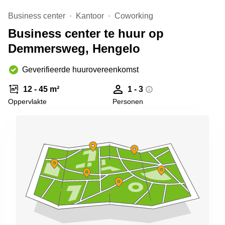
Arnhem
Business center
Kantoor
Coworking
Kantoorruimte
Business center te huur op
in Arnhem
Demmersweg, Hengelo
Coworking
space
Hilversum
Geverifieerde huurovereenkomst
Coworking
12 - 45 m²
1 - 3
space
Oppervlakte
Personen
Zwolle
Coworking
Haarlem
Kantoor
Huren
in
Hengelo
Bedrijfsruimte
Huren in
Nijmegen