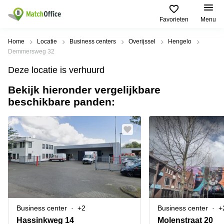
Favorieten
Menu
Huren / Verhuren
Home
Locatie
Business centers
Overijssel
Hengelo
Demmersweg 32
Help
Productpagina's
Populaire
Populaire
Deze locatie is verhuurd
Steden
zoekopdrachten
Kantoorruimten
Bekijk hieronder vergelijkbare
Over ons
Alkmaar
Kantoorruimte
beschikbare panden:
Business
in Breda
Centers
Amsterdam
Voeg je kantoorruimte toe
Oost
Kantoor
Flexplekken
huren
Amsterdam
Bergen
Huurprijs
Coworking
Westpoort
op
Spaces
Zoom
Bergen
Log in
Vergaderruimten
op
Kantoor
Zoom
huren
Virtueel
Tiel
Kantoor
Amersfoort
Business center
+2
Business center
+
Kantoor
Bedrijfsruimte
Breda
huren
Hassinkweg 14
Molenstraat 20