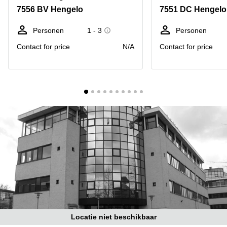
Bodegraven-
7556 BV Hengelo
7551 DC Hengelo
Hengelo
Reeuwijk
Hilversum
Business
Personen
1 - 3
Personen
center
Hoofddorp
Contact for price
N/A
Contact for price
Arnhem
Deventer
Business
center
Rotterdam
Amsterdam
Westpoort
Tiel
Business
Tilburg
center
Hilversum
Zwolle
Business
Amsterdam
center
Westpoort
Den
Haag
Coworking
space
Breda
Locatie niet beschikbaar
Coworking