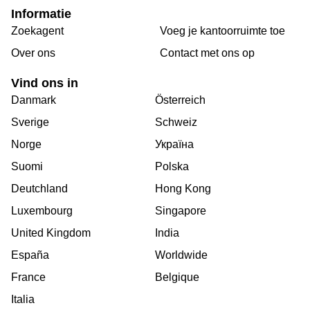
Informatie
Zoekagent
Voeg je kantoorruimte toe
Over ons
Сontact met ons op
Vind ons in
Danmark
Österreich
Sverige
Schweiz
Norge
Україна
Suomi
Polska
Deutchland
Hong Kong
Luxembourg
Singapore
United Kingdom
India
España
Worldwide
France
Belgique
Italia