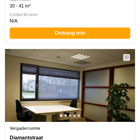
20 - 41 m²
Contact for price:
N/A
Ontvang info
Vergaderruimte
Diamantstraat 3, Hengelo
Diamantstraat