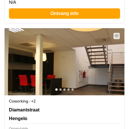
N/A
Ontvang info
Coworking
+2
Diamantstraat 3, Hengelo
Diamantstraat
Hengelo
Oppervlakte: