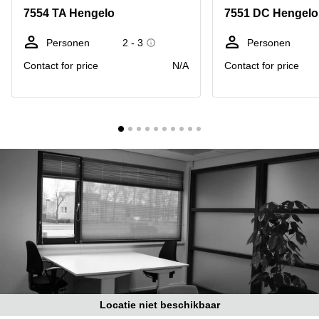
Bodegraven-
7554 TA Hengelo
7551 DC Hengelo
Hengelo
Reeuwijk
Hilversum
Business
Personen
2 - 3
Personen
center
Hoofddorp
Contact for price
N/A
Contact for price
Arnhem
Deventer
Business
center
Rotterdam
Amsterdam
Westpoort
Tiel
Business
Tilburg
center
Hilversum
Zwolle
Business
Amsterdam
center
Westpoort
Den
Haag
Coworking
space
Breda
Locatie niet beschikbaar
Coworking