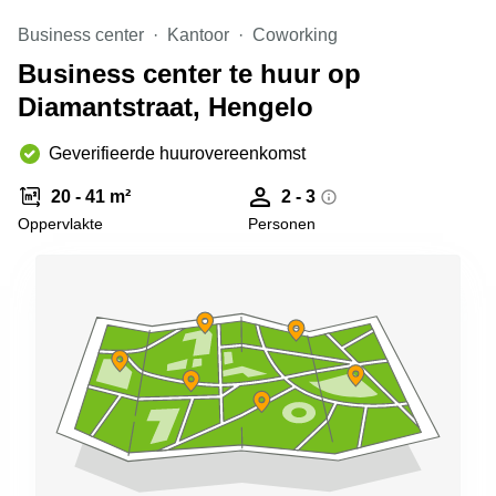
Arnhem
Business center
Kantoor
Coworking
Kantoorruimte
Business center te huur op
in Arnhem
Diamantstraat, Hengelo
Coworking
space
Hilversum
Geverifieerde huurovereenkomst
Coworking
20 - 41 m²
2 - 3
space
Oppervlakte
Personen
Zwolle
Coworking
Haarlem
Kantoor
Huren
in
Hengelo
Bedrijfsruimte
Huren in
Nijmegen