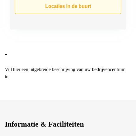
Arnhem
Locaties in de buurt
Kantoorruimte
in Arnhem
Coworking
space
Hilversum
Coworking
-
space
Zwolle
Vul hier een uitgebreide beschrijving van uw bedrijvencentrum
Coworking
in.
Haarlem
Kantoor
Huren
in
Hengelo
Bedrijfsruimte
Huren in
Informatie & Faciliteiten
Nijmegen