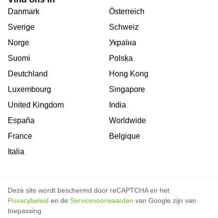
Danmark
Österreich
Sverige
Schweiz
Norge
Україна
Suomi
Polska
Deutchland
Hong Kong
Luxembourg
Singapore
United Kingdom
India
España
Worldwide
France
Belgique
Italia
Deze site wordt beschermd door reCAPTCHA en het
Privacybeleid
en de
Servicevoorwaarden
van Google zijn van
toepassing.