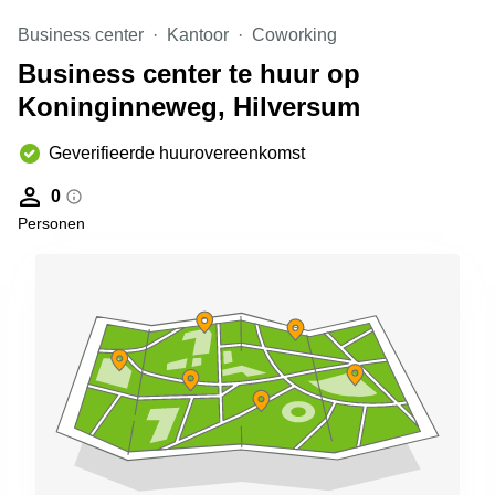
Arnhem
Business center
Kantoor
Coworking
Kantoorruimte
Business center te huur op
in Arnhem
Koninginneweg, Hilversum
Coworking
space
Hilversum
Geverifieerde huurovereenkomst
Coworking
0
space
Personen
Zwolle
Coworking
Haarlem
Kantoor
Huren
in
Hengelo
Bedrijfsruimte
Huren in
Nijmegen