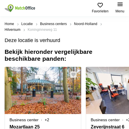
Favorieten
Menu
Huren / Verhuren
Home
Locatie
Business centers
Noord-Holland
Hilversum
Koninginneweg 11
Help
Productpagina's
Populaire
Populaire
Deze locatie is verhuurd
Steden
zoekopdrachten
Kantoorruimten
Bekijk hieronder vergelijkbare
Over ons
Alkmaar
Kantoorruimte
beschikbare panden:
Business
in Breda
Centers
Amsterdam
Voeg je kantoorruimte toe
Oost
Kantoor
Flexplekken
huren
Amsterdam
Bergen
Huurprijs
Coworking
Westpoort
op
Spaces
Zoom
Bergen
Log in
Vergaderruimten
op
Kantoor
Zoom
huren
Virtueel
Tiel
Kantoor
Amersfoort
Business center
+2
Business center
+
Kantoor
Bedrijfsruimte
Breda
huren
Mozartlaan 25
Zeverijnstraat 6