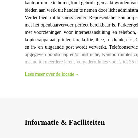
kantoorruimte te huren, kunt gebruik gemaakt worden van
bieden aan werk uit handen te nemen door licht administra
Verder biedt dit business center: Representatief kantoorp
met het openbaarvervoer perfect bereikbaar is. Parkeerge
met voorzieningen voor internetaansluiting en telefoon
kopieerapparaat, printer, fax, koffie, thee, frisdrank, etc
en in- en uitgaande post wordt verwerkt, Telefoonserv
opgegeven boodschap en/of instructie, Kantoorruimtes zij
maand tot meerdere jaren, Vergaderruimtes voor 2 tot 35 
Lees meer over de locatie
Informatie & Faciliteiten