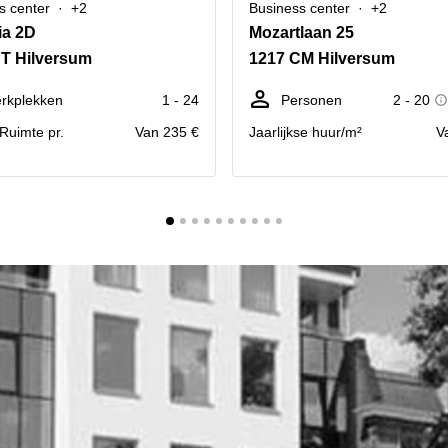
s center
+2
Business center
+2
ia 2D
Mozartlaan 25
T Hilversum
1217 CM Hilversum
rkplekken
1 - 24
Personen
2 - 20
. Ruimte pr.
Van 235 €
Jaarlijkse huur/m²
V