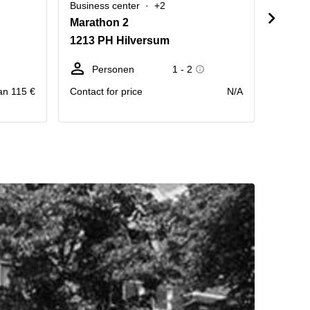
Business center
+2
Busine
Marathon 2
Zeveri
1213 PH Hilversum
1216 
Personen
1 - 2
P
an 115 €
Contact for price
N/A
Contact