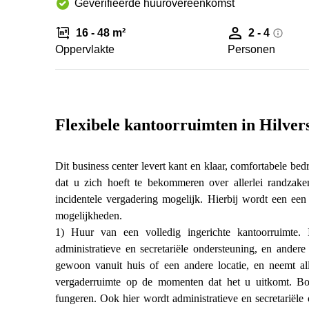
Geverifieerde huurovereenkomst
16 - 48 m²
2 - 4
Oppervlakte
Personen
Flexibele kantoorruimten in Hilve
Dit business center levert kant en klaar, comfortabele be
dat u zich hoeft te bekommeren over allerlei randzak
incidentele vergadering mogelijk. Hierbij wordt een ee
mogelijkheden.
1) Huur van een volledig ingerichte kantoorruimte. I
administratieve en secretariële ondersteuning, en ander
gewoon vanuit huis of een andere locatie, en neemt all
vergaderruimte op de momenten dat het u uitkomt. Bov
fungeren. Ook hier wordt administratieve en secretariël