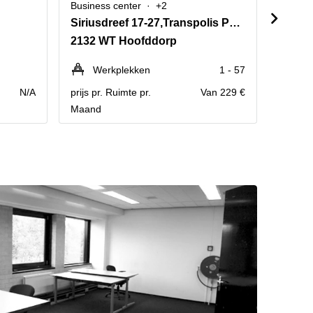
Business center
+2
Busine
Siriusdreef 17-27,Transpolis Park
Tauru
2132 WT Hoofddorp
2132 
Werkplekken
1 - 57
We
N/A
prijs pr. Ruimte pr.
Van 229 €
prijs pr
Maand
Maand