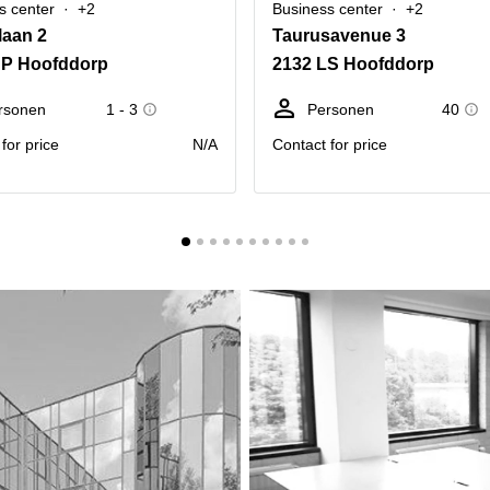
s center
+2
Business center
+2
laan 2
Taurusavenue 3
NP Hoofddorp
2132 LS Hoofddorp
rsonen
1 - 3
Personen
40
for price
N/A
Contact for price