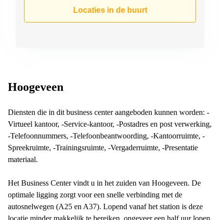
Arnhem
Locaties in de buurt
Kantoorruimte
in Arnhem
Coworking
space
Hilversum
Coworking
Hoogeveen
space
Zwolle
Diensten die in dit business center aangeboden kunnen worden: -
Coworking
Virtueel kantoor, -Service-kantoor, -Postadres en post verwerking,
Haarlem
-Telefoonnummers, -Telefoonbeantwoording, -Kantoorruimte, -
Kantoor
Spreekruimte, -Trainingsruimte, -Vergaderruimte, -Presentatie
Huren
materiaal.
in
Hengelo
Het Business Center vindt u in het zuiden van Hoogeveen. De
Bedrijfsruimte
optimale ligging zorgt voor een snelle verbinding met de
Huren in
Nijmegen
autosnelwegen (A25 en A37). Lopend vanaf het station is deze
locatie minder makkelijk te bereiken, ongeveer een half uur lopen.