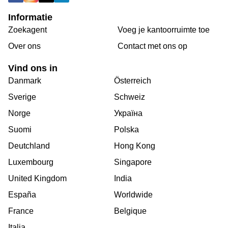
Informatie
Zoekagent
Voeg je kantoorruimte toe
Over ons
Сontact met ons op
Vind ons in
Danmark
Österreich
Sverige
Schweiz
Norge
Україна
Suomi
Polska
Deutchland
Hong Kong
Luxembourg
Singapore
United Kingdom
India
España
Worldwide
France
Belgique
Italia