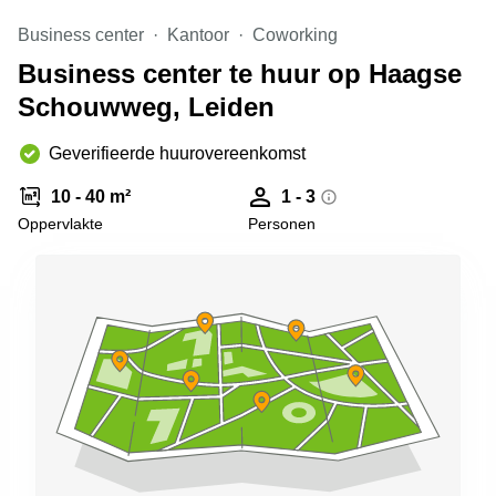
Arnhem
Business center
Kantoor
Coworking
Kantoorruimte
Business center te huur op Haagse
in Arnhem
Schouwweg, Leiden
Coworking
space
Hilversum
Geverifieerde huurovereenkomst
Coworking
10 - 40 m²
1 - 3
space
Oppervlakte
Personen
Zwolle
Coworking
Haarlem
Kantoor
Huren
in
Hengelo
Bedrijfsruimte
Huren in
Nijmegen