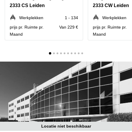
Bodegraven-
2333 CS Leiden
2333 CW Leiden
Hengelo
Reeuwijk
Hilversum
Business
Werkplekken
1 - 134
Werkplekken
center
Hoofddorp
prijs pr. Ruimte pr.
Van 229 €
prijs pr. Ruimte pr.
Arnhem
Maand
Maand
Deventer
Business
center
Rotterdam
Amsterdam
Westpoort
Tiel
Business
Tilburg
center
Hilversum
Zwolle
Business
Amsterdam
center
Westpoort
Den
Haag
Coworking
space
Breda
Locatie niet beschikbaar
Coworking