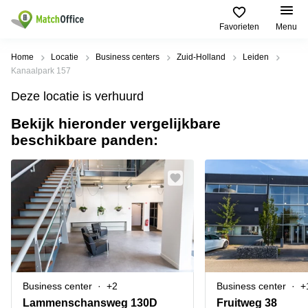
Favorieten
Menu
Huren / Verhuren
Home
Locatie
Business centers
Zuid-Holland
Leiden
Kanaalpark 157
Help
Productpagina's
Populaire
Populaire
Deze locatie is verhuurd
Steden
zoekopdrachten
Kantoorruimten
Bekijk hieronder vergelijkbare
Over ons
Alkmaar
Kantoorruimte
beschikbare panden:
Business
in Breda
Centers
Amsterdam
Voeg je kantoorruimte toe
Oost
Kantoor
Flexplekken
huren
Amsterdam
Bergen
Huurprijs
Coworking
Westpoort
op
Spaces
Zoom
Bergen
Log in
Vergaderruimten
op
Kantoor
Zoom
huren
Virtueel
Tiel
Kantoor
Amersfoort
Business center
+2
Business center
+
Kantoor
Bedrijfsruimte
Breda
huren
Lammenschansweg 130D
Fruitweg 38