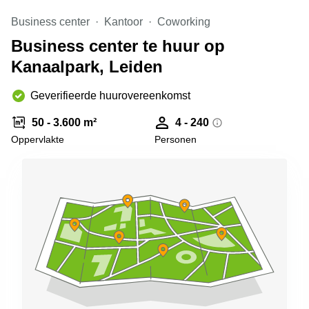
Arnhem
Business center
Kantoor
Coworking
Kantoorruimte
Business center te huur op
in Arnhem
Kanaalpark, Leiden
Coworking
space
Hilversum
Geverifieerde huurovereenkomst
Coworking
50 - 3.600 m²
4 - 240
space
Oppervlakte
Personen
Zwolle
Coworking
Haarlem
Kantoor
Huren
in
Hengelo
Bedrijfsruimte
Huren in
Nijmegen