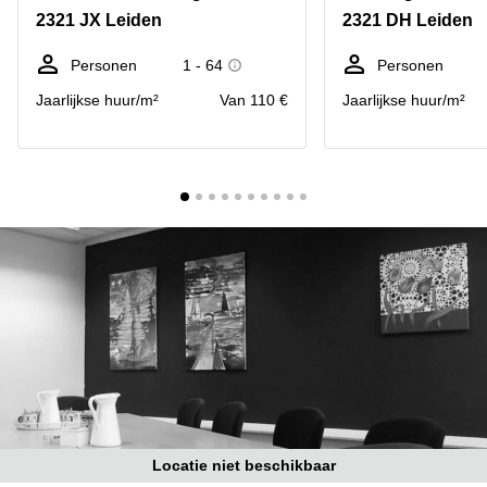
Bodegraven-
2321 JX Leiden
2321 DH Leiden
Hengelo
Reeuwijk
Hilversum
Business
Personen
1 - 64
Personen
center
Hoofddorp
Jaarlijkse huur/m²
Van 110 €
Jaarlijkse huur/m²
Arnhem
Deventer
Business
center
Rotterdam
Amsterdam
Westpoort
Tiel
Business
Tilburg
center
Hilversum
Zwolle
Business
Amsterdam
center
Westpoort
Den
Haag
Coworking
space
Breda
Locatie niet beschikbaar
Coworking