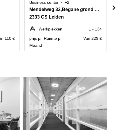
Business center
+2
Busine
Mendelweg 32,Begane grond naar 2e verdieping
Barge
2333 CS Leiden
2333 
Werkplekken
1 - 134
We
an 110 €
prijs pr. Ruimte pr.
Van 229 €
prijs pr
Maand
Maand