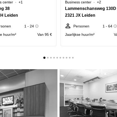
s center
+1
Business center
+2
eg 38
Lammenschansweg 130D
DH Leiden
2321 JX Leiden
rsonen
1 - 24
Personen
1 - 64
se huur/m²
Van 95 €
Jaarlijkse huur/m²
V