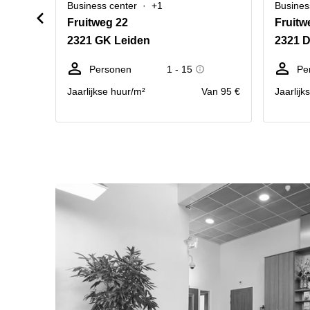
Business center
+1
Busines
Fruitweg 22
Fruitw
2321 GK Leiden
2321 
Personen
1 - 15
Pe
Jaarlijkse huur/m²
Van 95 €
Jaarlijk