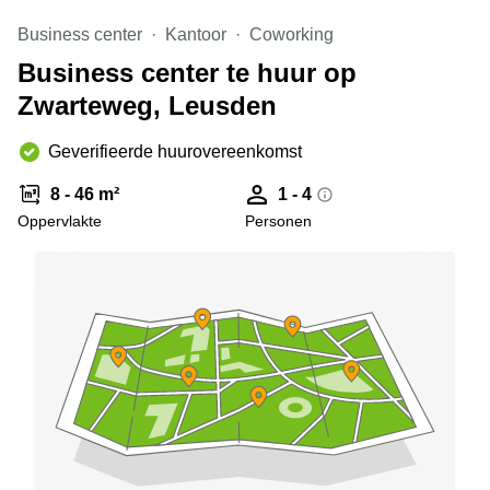
Arnhem
Business center
Kantoor
Coworking
Kantoorruimte
Business center te huur op
in Arnhem
Zwarteweg, Leusden
Coworking
space
Hilversum
Geverifieerde huurovereenkomst
Coworking
8 - 46 m²
1 - 4
space
Oppervlakte
Personen
Zwolle
Coworking
Haarlem
Kantoor
Huren
in
Hengelo
Bedrijfsruimte
Huren in
Nijmegen