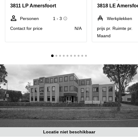
Bodegraven-
3811 LP Amersfoort
3818 LE Amersfo
Hengelo
Reeuwijk
Hilversum
Business
Personen
1 - 3
Werkplekken
center
Hoofddorp
Contact for price
N/A
prijs pr. Ruimte pr.
Arnhem
Maand
Deventer
Business
center
Rotterdam
Amsterdam
Westpoort
Tiel
Business
Tilburg
center
Hilversum
Zwolle
Business
Amsterdam
center
Westpoort
Den
Haag
Coworking
space
Breda
Locatie niet beschikbaar
Coworking