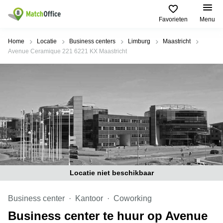
Favorieten
Menu
Huren / Verhuren
Home
Locatie
Business centers
Limburg
Maastricht
Avenue Ceramique 221 6221 KX Maastricht
Help
Productpagina's
Populaire
Populaire
Steden
zoekopdrachten
Kantoorruimten
Over ons
Alkmaar
Kantoorruimte
Business
in Breda
Centers
Amsterdam
Voeg je kantoorruimte toe
Oost
Kantoor
Flexplekken
huren
Amsterdam
Bergen
Huurprijs
Coworking
Westpoort
op
Spaces
Zoom
Bergen
Log in
Vergaderruimten
op
Locatie niet beschikbaar
Kantoor
Zoom
huren
Virtueel
Tiel
Kantoor
Business center
Kantoor
Coworking
Amersfoort
Kantoor
Business center te huur op Avenue
Bedrijfsruimte
Breda
huren