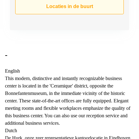
Arnhem
Locaties in de buurt
Kantoorruimte
in Arnhem
Coworking
space
Hilversum
Coworking
-
space
Zwolle
English
Coworking
This modern, distinctive and instantly recognizable business
Haarlem
center is located in the 'Ceramique' district, opposite the
Kantoor
Bonnefantenmuseum, in the immediate vicinity of the historic
Huren
center. These state-of-the-art offices are fully equipped. Elegant
in
Hengelo
meeting rooms and flexible workplaces emphasize the quality of
this business center. You can also use our reception service and
Bedrijfsruimte
additional business services.
Huren in
Nijmegen
Dutch
De Hurk, onze zeer representatieve kantoorlocatie in Eindhoven,